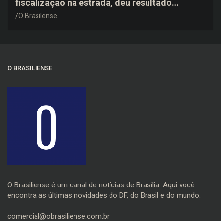
fiscalização na estrada, deu resultado
negativo e elogiou o trabalho dos agentes de
O Brasilense
trânsito
O BRASILIENSE
O Brasiliense é um canal de notícias de Brasília. Aqui você
encontra as últimas novidades do DF, do Brasil e do mundo.
comercial@obrasiliense.com.br