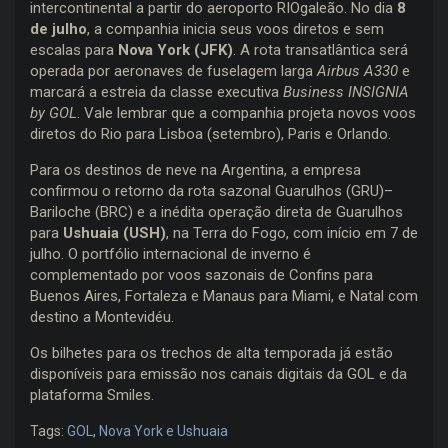
intercontinental a partir do aeroporto RIOgaleão. No dia
8
de julho
, a companhia inicia seus voos diretos e sem
escalas para
Nova York (JFK)
. A rota transatlântica será
operada por aeronaves de fuselagem larga
Airbus A330
e
marcará a estreia da classe executiva
Business INSIGNIA
by GOL
. Vale lembrar que a companhia projeta novos voos
diretos do Rio para Lisboa (setembro), Paris e Orlando.
Para os destinos de neve na Argentina, a empresa
confirmou o retorno da rota sazonal Guarulhos (GRU)–
Bariloche (BRC) e a inédita operação direta de Guarulhos
para
Ushuaia (USH)
, na Terra do Fogo, com início em 7 de
julho. O portfólio internacional de inverno é
complementado por voos sazonais de Confins para
Buenos Aires, Fortaleza e Manaus para Miami, e Natal com
destino a Montevidéu.
Os bilhetes para os trechos de alta temporada já estão
disponíveis para emissão nos canais digitais da GOL e da
plataforma Smiles.
Tags:
GOL
,
Nova York e Ushuaia