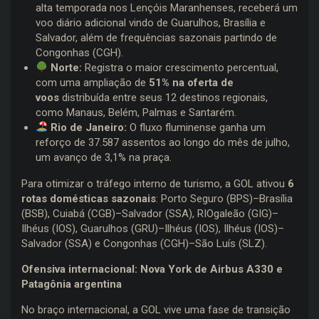
alta temporada nos Lençóis Maranhenses, receberá um
voo diário adicional vindo de Guarulhos, Brasília e
Salvador, além de frequências sazonais partindo de
Congonhas (CGH).
Norte:
Registra o maior crescimento percentual,
com uma ampliação de
51% na oferta de
voos
distribuída entre seus 12 destinos regionais,
como Manaus, Belém, Palmas e Santarém.
Rio de Janeiro:
O fluxo fluminense ganha um
reforço de 37.587 assentos ao longo do mês de julho,
um avanço de 3,1% na praça.
Para otimizar o tráfego interno de turismo, a GOL ativou
6
rotas domésticas sazonais
: Porto Seguro (BPS)–Brasília
(BSB), Cuiabá (CGB)–Salvador (SSA), RIOgaleão (GIG)–
Ilhéus (IOS), Guarulhos (GRU)–Ilhéus (IOS), Ilhéus (IOS)–
Salvador (SSA) e Congonhas (CGH)–São Luís (SLZ).
Ofensiva internacional: Nova York de Airbus A330 e
Patagônia argentina
No braço internacional, a GOL vive uma fase de transição