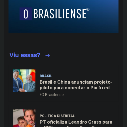
BRASIL
Brasil e China anunciam projeto-
piloto para conectar o Pix à rede
de pagamentos chinesa
O Brasilense
POLÍTICA DISTRITAL
PT oficializa Leandro Grass para