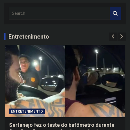
S
e
a
r
c
Entretenimento
h
ENTRETENIMENTO
Sertanejo fez o teste do bafômetro durante