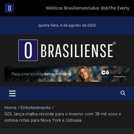
Skip
to
quarta-feira, 6 de agosto de 2026
content
Um diário de notícias que trabalha por Brasília
Home
Entretenimento
GOL lança malha recorde para o inverno com 38 mil voos e
estreia rotas para Nova York e Ushuaia