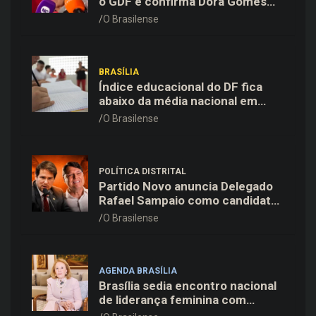
o GDF e confirma Dora Gomes
como vice na chapa majoritária
O Brasilense
BRASÍLIA
Índice educacional do DF fica
abaixo da média nacional em
todas as etapas de ensino,
O Brasilense
aponta Ideb
POLÍTICA DISTRITAL
Partido Novo anuncia Delegado
Rafael Sampaio como candidato
a vice-governador na chapa de
O Brasilense
Kiko Caputo
AGENDA BRASÍLIA
Brasília sedia encontro nacional
de liderança feminina com
Janete Vaz, Carla Fonseca e