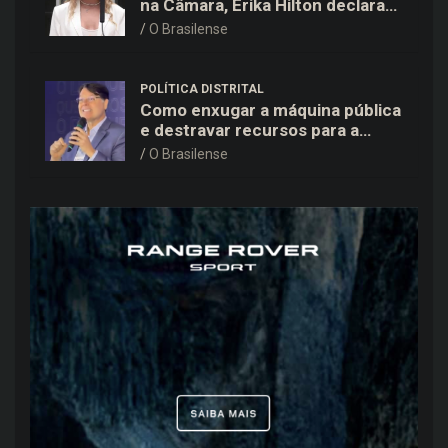
na Câmara, Erika Hilton declara
patrimônio de R$ 15,9 mil ao TSE
O Brasilense
POLÍTICA DISTRITAL
Como enxugar a máquina pública
e destravar recursos para a
saúde e educação no DF
O Brasilense