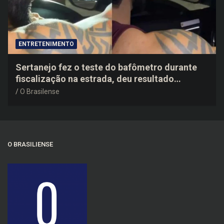
ENTRETENIMENTO
Sertanejo fez o teste do bafômetro durante
fiscalização na estrada, deu resultado
negativo e elogiou o trabalho dos agentes de
O Brasilense
trânsito
O BRASILIENSE