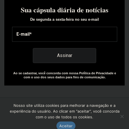
Sua cápsula diária de notícias
De segunda a sexta-feira no seu e-mail
Ao se cadastrar, você concorda com nossa Política de Privacidade e
com o uso dos seus dados para fins de comunicação.
Nosso site utiliza cookies para melhorar a navegação e a
experiência do usuário. Ao clicar em "aceitar", você concorda
com o uso de todos os cookies.
Copyright© 2025 | Design by: The Everly Growth Agency |
Powered by: R+W Capital
Aceitar