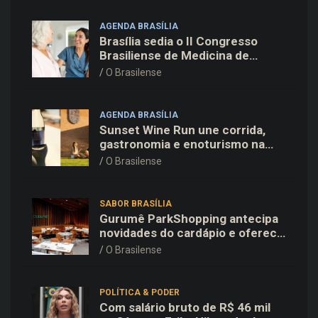
AGENDA BRASÍLIA
Brasília sedia o II Congresso
Brasiliense de Medicina de
Família e Comunidade na Fiocruz
O Brasilense
AGENDA BRASÍLIA
Sunset Wine Run une corrida,
gastronomia e enoturismo na
Vinícola Brasília
O Brasilense
SABOR BRASÍLIA
Gurumê ParkShopping antecipa
novidades do cardápio e oferece
25% de desconto no delivery
O Brasilense
para o Dia dos Pais
POLÍTICA & PODER
Com salário bruto de R$ 46 mil