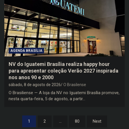
AGENDA BRASÍLIA
NV do Iguatemi Brasília realiza happy hour
para apresentar coleção Verão 2027 inspirada
nos anos 90 e 2000
sábado, 8 de agosto de 2026
O Brasilense
O Brasiliense — A loja da NV no Iguatemi Brasília promove,
nesta quarta-feira, 5 de agosto, a partir…
Paginação
1
2
…
80
Next
de