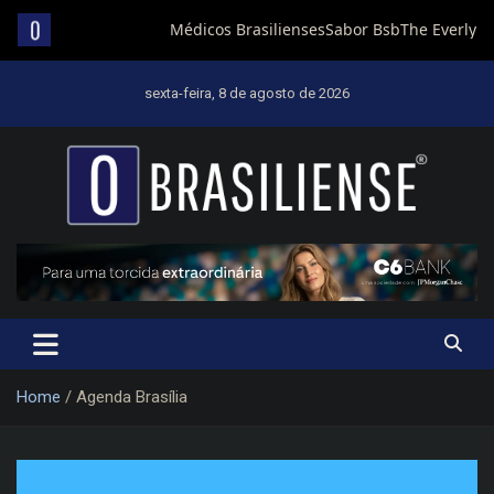
Skip
to
sexta-feira, 8 de agosto de 2026
content
Um diário de notícias que trabalha por Brasília
Home
Agenda Brasília