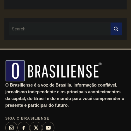
S
e
a
r
c
h
O Brasiliense é a voz de Brasília. Informação confiável,
jornalismo independente e os principais acontecimentos
da capital, do Brasil e do mundo para você compreender o
presente e participar do futuro.
SIGA O BRASILIENSE