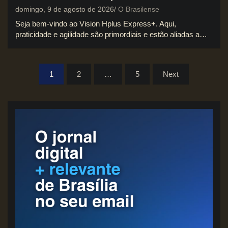
domingo, 9 de agosto de 2026
O Brasilense
Seja bem-vindo ao Vision Hplus Express+. Aqui,
praticidade e agilidade são primordiais e estão aliadas a…
P
1
2
…
5
Next
a
g
i
n
a
ç
ã
o
d