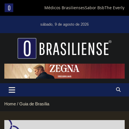
S
sábado, 9 de agosto de 2026
k
i
p
t
Um diário de notícias que trabalha por Brasília
o
c
o
n
t
e
n
t
Home
Guia de Brasília