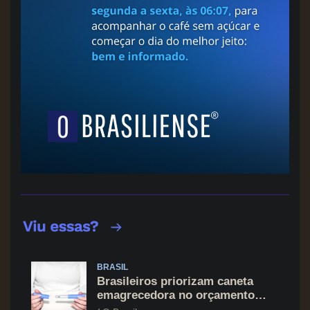
e
p
o
s
t
s
BRASIL
Brasileiros priorizam caneta
emagrecedora no orçamento
mesmo em situação de aperto