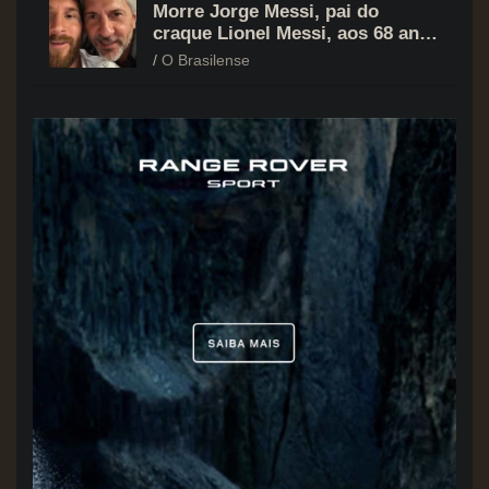
Morre Jorge Messi, pai do
craque Lionel Messi, aos 68 anos
na Argentina
O Brasilense