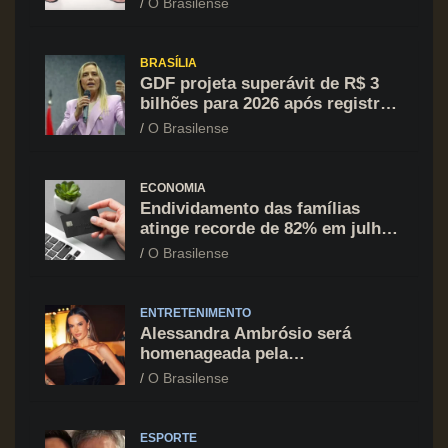
O Brasilense
financeiro
BRASÍLIA
GDF projeta superávit de R$ 3
bilhões para 2026 após registrar
recuo no déficit
O Brasilense
ECONOMIA
Endividamento das famílias
atinge recorde de 82% em julho;
cartão de crédito segue como
O Brasilense
principal vilão
ENTRETENIMENTO
Alessandra Ambrósio será
homenageada pela
BrazilFoundation no New York
O Brasilense
Gala 2026
ESPORTE