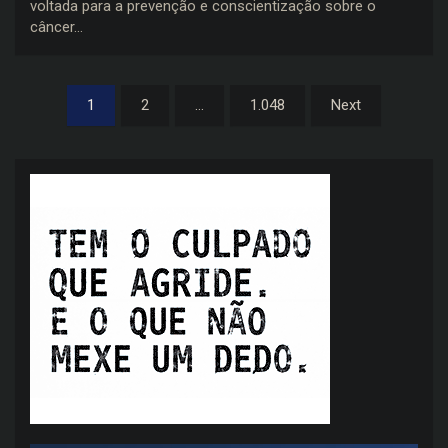
voltada para a prevenção e conscientização sobre o
câncer…
Paginação
1
2
…
1.048
Next
de
posts