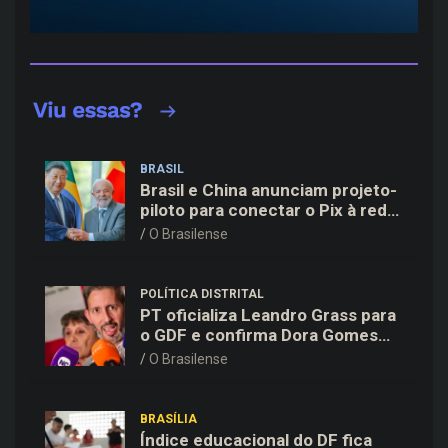
BRASIL
Brasil e China anunciam projeto-
piloto para conectar o Pix à rede
de pagamentos chinesa
O Brasilense
POLÍTICA DISTRITAL
PT oficializa Leandro Grass para
o GDF e confirma Dora Gomes
como vice na chapa majoritária
O Brasilense
BRASÍLIA
Índice educacional do DF fica