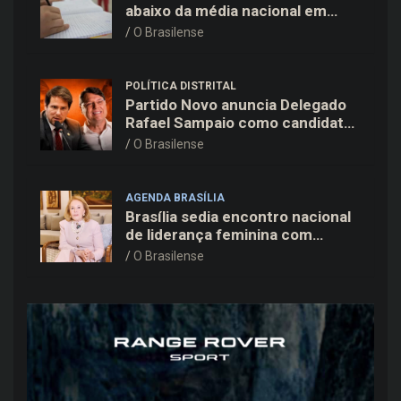
abaixo da média nacional em
todas as etapas de ensino,
O Brasilense
aponta Ideb
POLÍTICA DISTRITAL
Partido Novo anuncia Delegado
Rafael Sampaio como candidato
a vice-governador na chapa de
O Brasilense
Kiko Caputo
AGENDA BRASÍLIA
Brasília sedia encontro nacional
de liderança feminina com
Janete Vaz, Carla Fonseca e
O Brasilense
grandes nomes do mercado