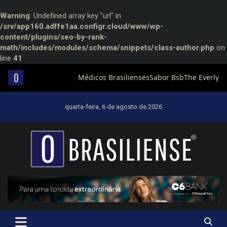
Warning
: Undefined array key "url" in
/srv/app160.adffe1aa.configr.cloud/www/wp-
content/plugins/seo-by-rank-
math/includes/modules/schema/snippets/class-author.php
on
line
41
Skip
to
quarta-feira, 6 de agosto de 2026
content
Um diário de notícias que trabalha por Brasília