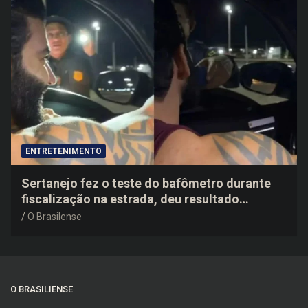
ENTRETENIMENTO
Sertanejo fez o teste do bafômetro durante
fiscalização na estrada, deu resultado
negativo e elogiou o trabalho dos agentes de
O Brasilense
trânsito
O BRASILIENSE