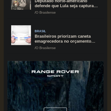
Deputado norte-americano
defende que Lula seja capturado
assim como Nicolás Maduro
O Brasilense
BRASIL
Brasileiros priorizam caneta
emagrecedora no orçamento
mesmo em situação de aperto
O Brasilense
financeiro