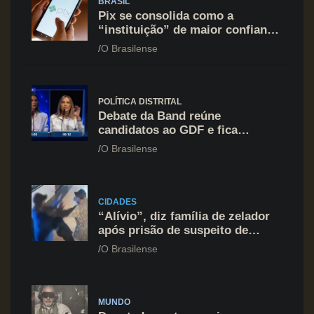
BRASIL
Pix se consolida como a
“instituição” de maior confiança
do brasileiro, supera Igreja e
O Brasilense
Forças Armadas
POLÍTICA DISTRITAL
Debate da Band reúne
candidatos ao GDF e fica
marcado por ofensiva contra
O Brasilense
Celina Leão
CIDADES
“Alívio”, diz família de zelador
após prisão de suspeito de
agressão na Asa Norte
O Brasilense
MUNDO