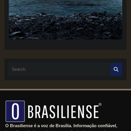
S
e
a
r
c
h
O Brasiliense é a voz de Brasília. Informação confiável,