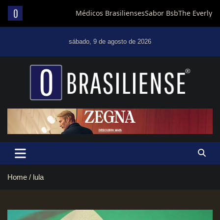
Skip
to
sábado, 9 de agosto de 2026
content
Um diário de notícias que trabalha por Brasília
Home
lula