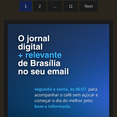
Paginação
1
2
…
11
Next
de
posts