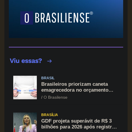
BRASIL
Brasileiros priorizam caneta
emagrecedora no orçamento
mesmo em situação de aperto
O Brasilense
financeiro
BRASÍLIA
GDF projeta superávit de R$ 3
bilhões para 2026 após registrar