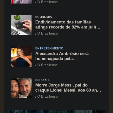
recuo no déficit
O Brasilense
ECONOMIA
Endividamento das famílias
atinge recorde de 82% em julho;
cartão de crédito segue como
O Brasilense
principal vilão
ENTRETENIMENTO
Alessandra Ambrósio será
homenageada pela
BrazilFoundation no New York
O Brasilense
Gala 2026
ESPORTE
Morre Jorge Messi, pai do
craque Lionel Messi, aos 68 anos
na Argentina
O Brasilense