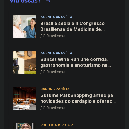
AGENDA BRASÍLIA
Brasília sedia o II Congresso
Brasiliense de Medicina de
Família e Comunidade na Fiocruz
O Brasilense
AGENDA BRASÍLIA
Sunset Wine Run une corrida,
gastronomia e enoturismo na
Vinícola Brasília
O Brasilense
SABOR BRASÍLIA
Gurumê ParkShopping antecipa
novidades do cardápio e oferece
25% de desconto no delivery
O Brasilense
para o Dia dos Pais
POLÍTICA & PODER