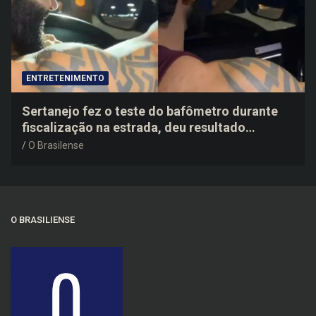
ENTRETENIMENTO
Sertanejo fez o teste do bafômetro durante
fiscalização na estrada, deu resultado
negativo e elogiou o trabalho dos agentes de
O Brasilense
trânsito
O BRASILIENSE