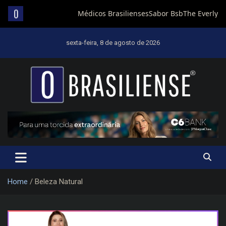
Skip
to
sexta-feira, 8 de agosto de 2026
content
Um diário de notícias que trabalha por Brasília
Home
Beleza Natural