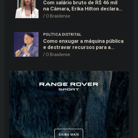
Com salário bruto de R$ 46 mil
na Câmara, Erika Hilton declara
patrimônio de R$ 15,9 mil ao TSE
O Brasilense
POLÍTICA DISTRITAL
Como enxugar a máquina pública
e destravar recursos para a
saúde e educação no DF
O Brasilense