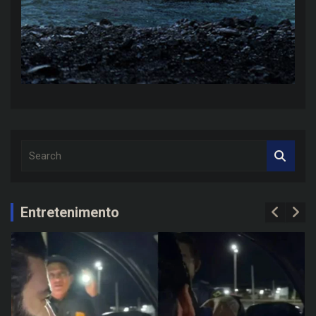
S
e
a
r
c
Entretenimento
h