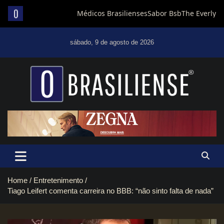
Skip
to
sábado, 9 de agosto de 2026
content
Um diário de notícias que trabalha por Brasília
Home
Entretenimento
Tiago Leifert comenta carreira no BBB: “não sinto falta de nada”