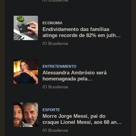
ECONOMIA
Endividamento das famílias
atinge recorde de 82% em julho;
cartão de crédito segue como
O Brasilense
principal vilão
ENTRETENIMENTO
Alessandra Ambrósio será
homenageada pela
BrazilFoundation no New York
O Brasilense
Gala 2026
ESPORTE
Morre Jorge Messi, pai do
craque Lionel Messi, aos 68 anos
na Argentina
O Brasilense