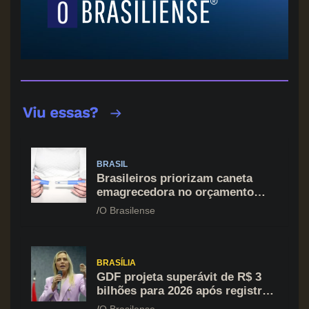
BRASIL
Brasileiros priorizam caneta
emagrecedora no orçamento
mesmo em situação de aperto
O Brasilense
financeiro
BRASÍLIA
GDF projeta superávit de R$ 3
bilhões para 2026 após registrar
recuo no déficit
O Brasilense