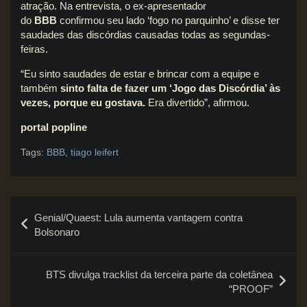
atração. Na entrevista, o ex-apresentador
do
BBB
confirmou seu lado ‘fogo no parquinho’ e disse ter
saudades das discórdias causadas todas as segundas-
feiras.
“Eu sinto saudades de estar e brincar com a equipe e
também
sinto falta de fazer um ‘Jogo das Discórdia’ às
vezes, porque eu gostava.
Era divertido”, afirmou.
portal popline
Tags:
BBB
,
tiago leifert
Navegação
Genial/Quaest: Lula aumenta vantagem contra
de
Bolsonaro
Post
BTS divulga tracklist da terceira parte da coletânea
“PROOF”