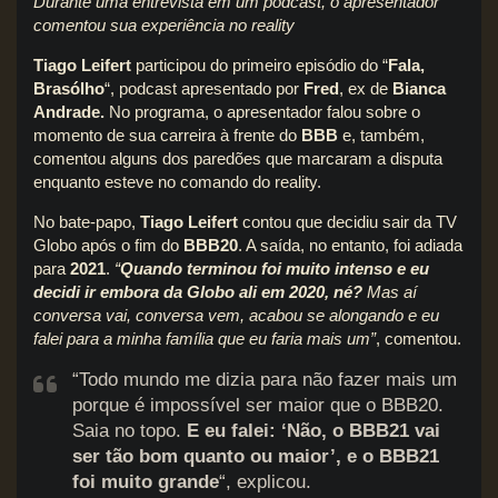
Durante uma entrevista em um podcast, o apresentador
comentou sua experiência no reality
Tiago Leifert
participou do primeiro episódio do “
Fala,
Brasólho
“, podcast apresentado por
Fred
, ex de
Bianca
Andrade.
No programa, o apresentador falou sobre o
momento de sua carreira à frente do
BBB
e, também,
comentou alguns dos paredões que marcaram a disputa
enquanto esteve no comando do reality.
No bate-papo,
Tiago Leifert
contou que decidiu sair da TV
Globo após o fim do
BBB20
. A saída, no entanto, foi adiada
para
2021
.
“
Quando terminou foi muito intenso e
eu
decidi ir embora da Globo ali em 2020, né?
Mas aí
conversa vai, conversa vem, acabou se alongando e eu
falei para a minha família que eu faria mais um”
, comentou.
“Todo mundo me dizia para não fazer mais um
porque é impossível ser maior que o BBB20.
Saia no topo.
E eu falei: ‘Não, o BBB21 vai
ser tão bom quanto ou maior’, e o BBB21
foi muito grande
“, explicou.