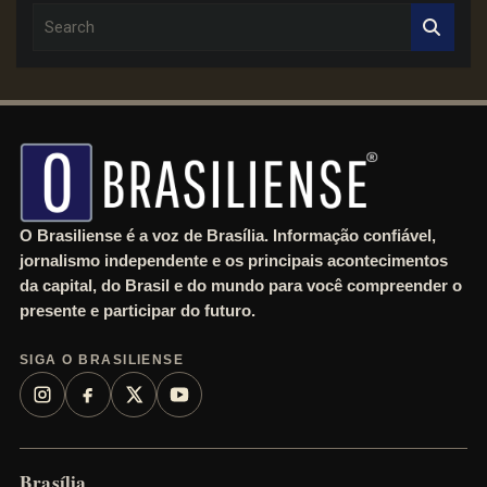
S
e
a
r
c
h
O Brasiliense é a voz de Brasília. Informação confiável,
jornalismo independente e os principais acontecimentos
da capital, do Brasil e do mundo para você compreender o
presente e participar do futuro.
SIGA O BRASILIENSE
Brasília