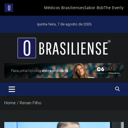
Skip
to
quinta-feira, 7 de agosto de 2026
content
Um diário de notícias que trabalha por Brasília
Home
Renan Filho