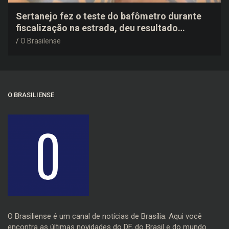
Sertanejo fez o teste do bafômetro durante
fiscalização na estrada, deu resultado
negativo e elogiou o trabalho dos agentes de
O Brasilense
trânsito
O BRASILIENSE
O Brasiliense é um canal de notícias de Brasília. Aqui você
encontra as últimas novidades do DF, do Brasil e do mundo.