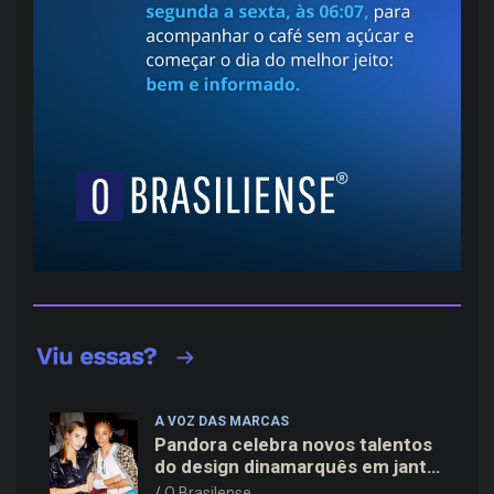
A VOZ DAS MARCAS
Pandora celebra novos talentos
do design dinamarquês em jantar
exclusivo no restaurante Daphne
O Brasilense