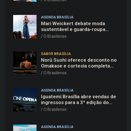
em Copenhague
AGENDA BRASÍLIA
Mari Weickert debate moda
sustentável e guarda-roupa
inteligente no ParkShopping
O Brasilense
SABOR BRASÍLIA
Norū Sushi oferece desconto no
Omakase e cortesia completa
para os pais neste domingo
O Brasilense
(09/08)
AGENDA BRASÍLIA
Iguatemi Brasília abre vendas de
ingressos para a 3ª edição do
Cine Open Air
O Brasilense
AGENDA BRASÍLIA