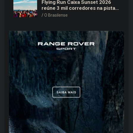
Flying Run Caixa Sunset 2026
reúne 3 mil corredores na pista
do Aeroporto de Brasília neste
O Brasilense
sábado (8)