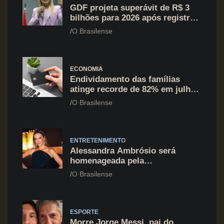
GDF projeta superávit de R$ 3
bilhões para 2026 após registrar
recuo no déficit
O Brasilense
ECONOMIA
Endividamento das famílias
atinge recorde de 82% em julho;
cartão de crédito segue como
O Brasilense
principal vilão
ENTRETENIMENTO
Alessandra Ambrósio será
homenageada pela
BrazilFoundation no New York
O Brasilense
Gala 2026
ESPORTE
Morre Jorge Messi, pai do