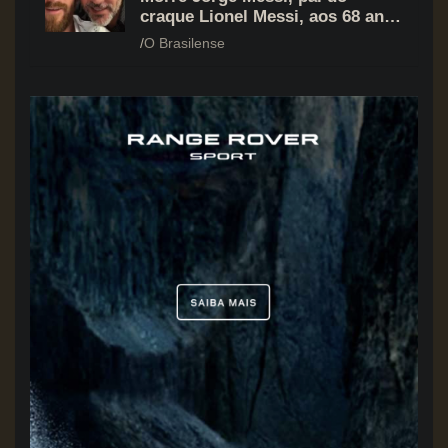
craque Lionel Messi, aos 68 anos
na Argentina
O Brasilense