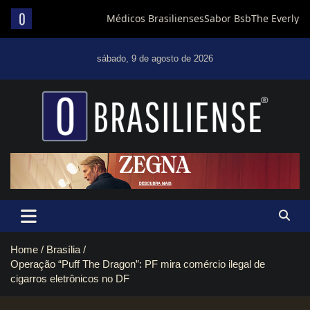
Skip
to
sábado, 9 de agosto de 2026
content
Um diário de notícias que trabalha por Brasília
Home
Brasília
Operação “Puff The Dragon”: PF mira comércio ilegal de
cigarros eletrônicos no DF