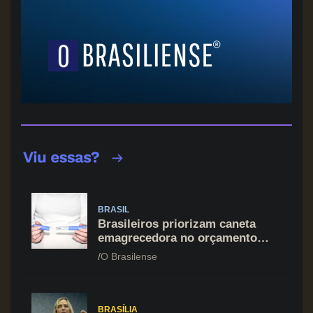
BRASIL
Brasileiros priorizam caneta
emagrecedora no orçamento
mesmo em situação de aperto
O Brasilense
financeiro
BRASÍLIA