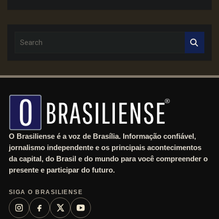
S
e
a
r
c
h
O Brasiliense é a voz de Brasília. Informação confiável,
jornalismo independente e os principais acontecimentos
da capital, do Brasil e do mundo para você compreender o
presente e participar do futuro.
SIGA O BRASILIENSE