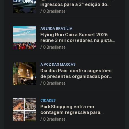
ingressos para a 3ª edição do
Cine Open Air
O Brasilense
AGENDA BRASÍLIA
Flying Run Caixa Sunset 2026
reúne 3 mil corredores na pista
do Aeroporto de Brasília neste
O Brasilense
sábado (8)
A VOZ DAS MARCAS
Dia dos Pais: confira sugestões
de presentes organizadas por
faixas de preço
O Brasilense
CIDADES
ParkShopping entra em
contagem regressiva para
inaugurar 10ª Expansão em 18
O Brasilense
de novembro