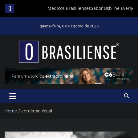
Skip
to
quarta-feira, 6 de agosto de 2026
content
Um diário de notícias que trabalha por Brasília
Home
comércio ilegal