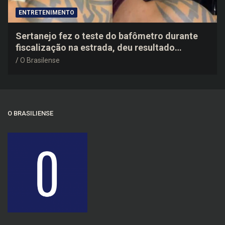
ENTRETENIMENTO
Sertanejo fez o teste do bafômetro durante
fiscalização na estrada, deu resultado
negativo e elogiou o trabalho dos agentes de
O Brasilense
trânsito
O BRASILIENSE