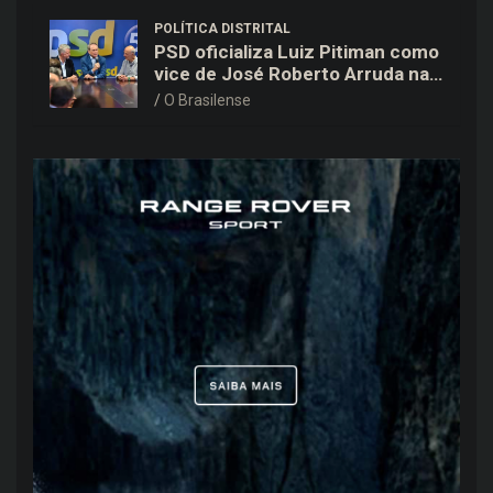
POLÍTICA DISTRITAL
PSD oficializa Luiz Pitiman como
vice de José Roberto Arruda na
corrida pelo GDF
O Brasilense