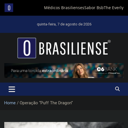
Skip
to
quinta-feira, 7 de agosto de 2026
content
Um diário de notícias que trabalha por Brasília
Home
Operação “Puff The Dragon”