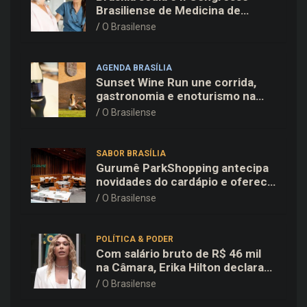
Brasiliense de Medicina de
Família e Comunidade na Fiocruz
O Brasilense
AGENDA BRASÍLIA
Sunset Wine Run une corrida,
gastronomia e enoturismo na
Vinícola Brasília
O Brasilense
SABOR BRASÍLIA
Gurumê ParkShopping antecipa
novidades do cardápio e oferece
25% de desconto no delivery
O Brasilense
para o Dia dos Pais
POLÍTICA & PODER
Com salário bruto de R$ 46 mil
na Câmara, Erika Hilton declara
patrimônio de R$ 15,9 mil ao TSE
O Brasilense