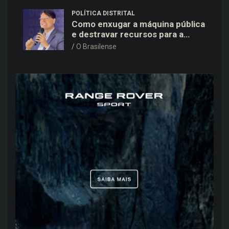
POLÍTICA DISTRITAL
Como enxugar a máquina pública
e destravar recursos para a
saúde e educação no DF
O Brasilense