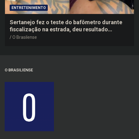
ENTRETENIMENTO
Sertanejo fez o teste do bafômetro durante
fiscalização na estrada, deu resultado
negativo e elogiou o trabalho dos agentes de
O Brasilense
trânsito
O BRASILIENSE