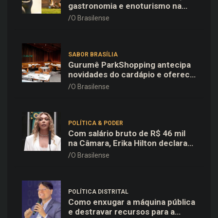
gastronomia e enoturismo na
Vinícola Brasília
O Brasilense
SABOR BRASÍLIA
Gurumê ParkShopping antecipa
novidades do cardápio e oferece
25% de desconto no delivery
O Brasilense
para o Dia dos Pais
POLÍTICA & PODER
Com salário bruto de R$ 46 mil
na Câmara, Erika Hilton declara
patrimônio de R$ 15,9 mil ao TSE
O Brasilense
POLÍTICA DISTRITAL
Como enxugar a máquina pública
e destravar recursos para a