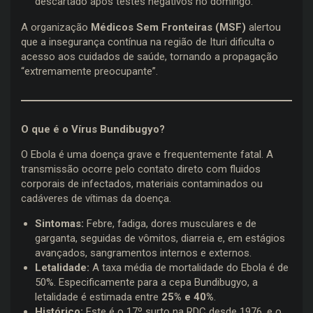
descartado após testes negativos no domingo.
A organização
Médicos Sem Fronteiras (MSF)
alertou
que a insegurança contínua na região de Ituri dificulta o
acesso aos cuidados de saúde, tornando a propagação
“extremamente preocupante”.
O que é o Vírus Bundibugyo?
O Ebola é uma doença grave e frequentemente fatal. A
transmissão ocorre pelo contato direto com fluidos
corporais de infectados, materiais contaminados ou
cadáveres de vítimas da doença.
Sintomas:
Febre, fadiga, dores musculares e de
garganta, seguidas de vômitos, diarreia e, em estágios
avançados, sangramentos internos e externos.
Letalidade:
A taxa média de mortalidade do Ebola é de
50%. Especificamente para a cepa Bundibugyo, a
letalidade é estimada entre
25% e 40%
.
Histórico:
Este é o 17º surto na RDC desde 1976, e o