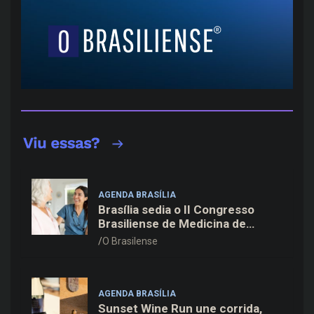
AGENDA BRASÍLIA
Brasília sedia o II Congresso
Brasiliense de Medicina de
Família e Comunidade na Fiocruz
O Brasilense
AGENDA BRASÍLIA
Sunset Wine Run une corrida,