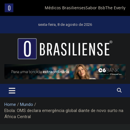
Skip
to
sexta-feira, 8 de agosto de 2026
content
Um diário de notícias que trabalha por Brasília
Home
Mundo
Ebola: OMS declara emergência global diante de novo surto na
África Central