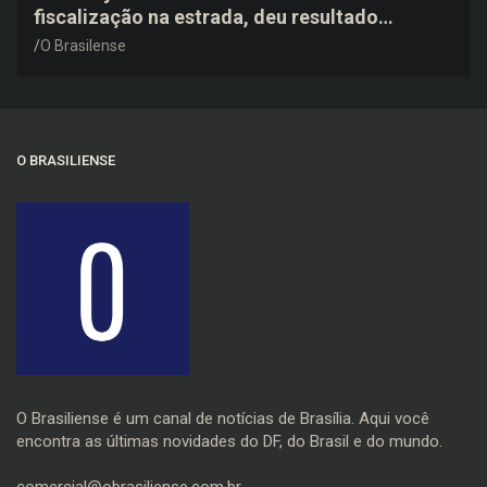
fiscalização na estrada, deu resultado
negativo e elogiou o trabalho dos agentes de
O Brasilense
trânsito
O BRASILIENSE
O Brasiliense é um canal de notícias de Brasília. Aqui você
encontra as últimas novidades do DF, do Brasil e do mundo.
comercial@obrasiliense.com.br