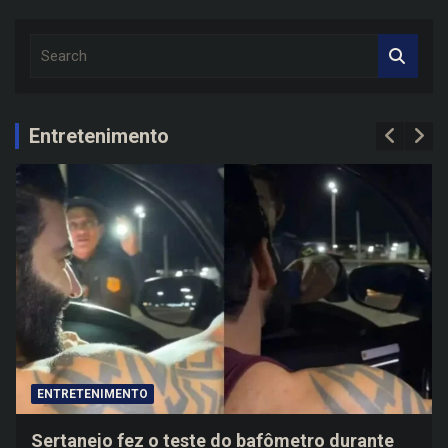
S
e
a
r
c
Entretenimento
h
ENTRETENIMENTO
Sertanejo fez o teste do bafômetro durante