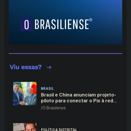
BRASIL
Brasil e China anunciam projeto-
piloto para conectar o Pix à rede
de pagamentos chinesa
O Brasilense
POLÍTICA DISTRITAL