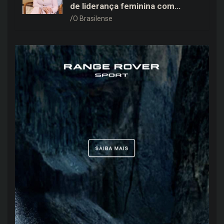
de liderança feminina com
Janete Vaz, Carla Fonseca e
O Brasilense
grandes nomes do mercado