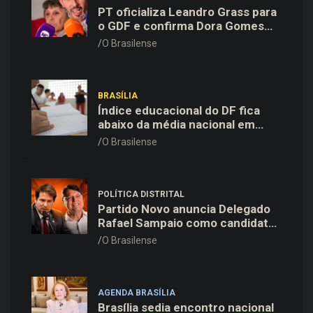
PT oficializa Leandro Grass para
o GDF e confirma Dora Gomes
como vice na chapa majoritária
O Brasilense
BRASÍLIA
Índice educacional do DF fica
abaixo da média nacional em
todas as etapas de ensino,
O Brasilense
aponta Ideb
POLÍTICA DISTRITAL
Partido Novo anuncia Delegado
Rafael Sampaio como candidato
a vice-governador na chapa de
O Brasilense
Kiko Caputo
AGENDA BRASÍLIA
Brasília sedia encontro nacional