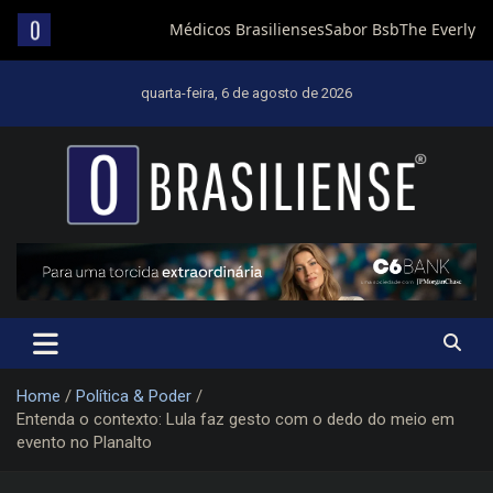
Skip
to
quarta-feira, 6 de agosto de 2026
content
Um diário de notícias que trabalha por Brasília
Home
Política & Poder
Entenda o contexto: Lula faz gesto com o dedo do meio em
evento no Planalto