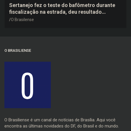
Sertanejo fez o teste do bafômetro durante
fiscalização na estrada, deu resultado
negativo e elogiou o trabalho dos agentes de
O Brasilense
trânsito
O BRASILIENSE
O Brasiliense é um canal de notícias de Brasília. Aqui você
encontra as últimas novidades do DF, do Brasil e do mundo.