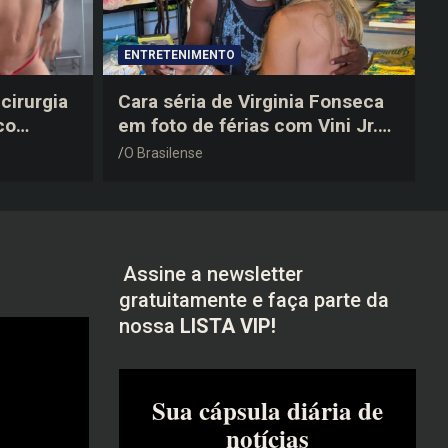
ENTRETENIMENTO
cirurgia
Cara séria de Virginia Fonseca
co
em foto de férias com Vini Jr.
após a
vira piada na web: “Não
O Brasilense
disfarçou”
Assine a newsletter
gratuitamente e faça parte da
nossa
LISTA VIP!
Sua cápsula diária de
notícias