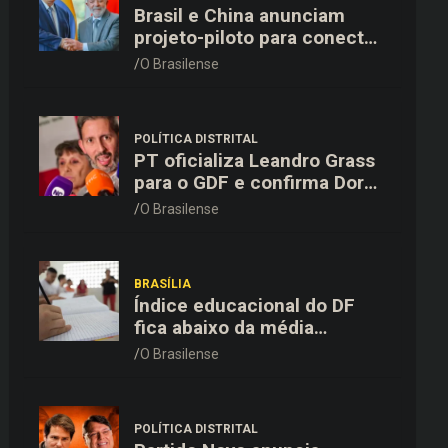
Brasil e China anunciam
projeto-piloto para conectar
o Pix à rede de pagamentos
O Brasilense
chinesa
POLÍTICA DISTRITAL
PT oficializa Leandro Grass
para o GDF e confirma Dora
Gomes como vice na chapa
O Brasilense
majoritária
BRASÍLIA
Índice educacional do DF
fica abaixo da média
nacional em todas as etapas
O Brasilense
de ensino, aponta Ideb
POLÍTICA DISTRITAL