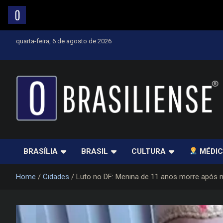
Skip
quarta-feira, 6 de agosto de 2026
to
content
Um diário de notícias que trabalha por Brasília
BRASÍLIA
BRASIL
CULTURA
MÉDIC
Home
Cidades
Luto no DF: Menina de 11 anos morre após m