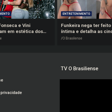
MENTO
ENTRETENIMENTO
 Fonseca e Vini
Funkeira nega ter feito 
tam em estética dos
íntima e detalha as cin
0 em festa de
plásticas que realizou 
se
O Brasilense
a do jogador
gravidez
TV O Brasiliense
se
e privacidade