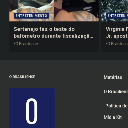
ENTRETENIMENTO
ENTRETENI
Sertanejo fez o teste do
Virginia
bafômetro durante fiscalização
Jr. apos
na estrada, deu resultado
anos 200
O Brasilense
O Brasilen
negativo e elogiou o trabalho
despedid
dos agentes de trânsito
O BRASILIENSE
Matérias
O Brasilien
Política d
Mídia Kit