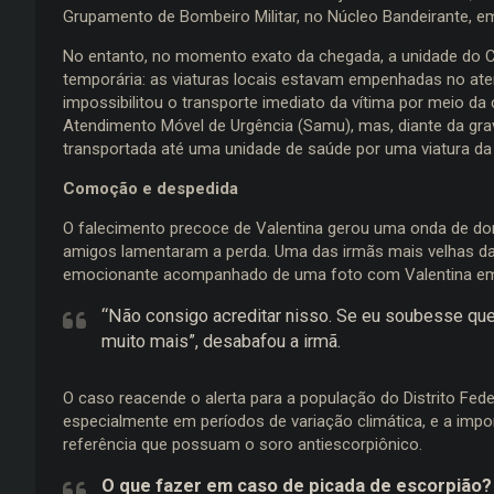
Grupamento de Bombeiro Militar, no Núcleo Bandeirante, e
No entanto, no momento exato da chegada, a unidade do C
temporária: as viaturas locais estavam empenhadas no ate
impossibilitou o transporte imediato da vítima por meio da
Atendimento Móvel de Urgência (Samu), mas, diante da gra
transportada até uma unidade de saúde por uma viatura da Po
Comoção e despedida
O falecimento precoce de Valentina gerou uma onda de dor 
amigos lamentaram a perda. Uma das irmãs mais velhas da 
emocionante acompanhado de uma foto com Valentina em u
“Não consigo acreditar nisso. Se eu soubesse que 
muito mais”, desabafou a irmã.
O caso reacende o alerta para a população do Distrito Fed
especialmente em períodos de variação climática, e a impo
referência que possuam o soro antiescorpiônico.
O que fazer em caso de picada de escorpião?