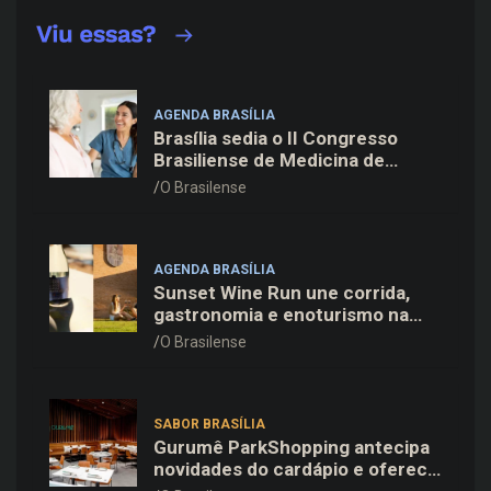
AGENDA BRASÍLIA
Brasília sedia o II Congresso
Brasiliense de Medicina de
Família e Comunidade na Fiocruz
O Brasilense
AGENDA BRASÍLIA
Sunset Wine Run une corrida,
gastronomia e enoturismo na
Vinícola Brasília
O Brasilense
SABOR BRASÍLIA
Gurumê ParkShopping antecipa
novidades do cardápio e oferece