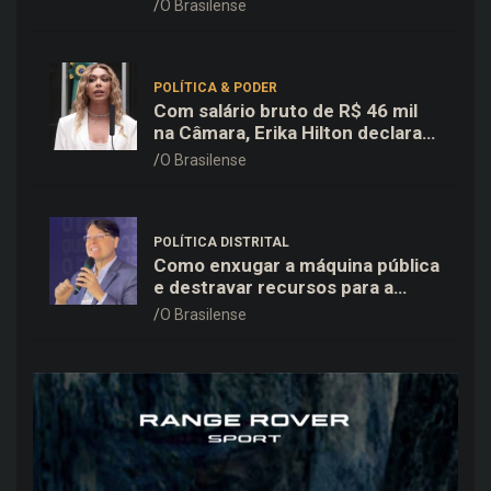
25% de desconto no delivery
O Brasilense
para o Dia dos Pais
POLÍTICA & PODER
Com salário bruto de R$ 46 mil
na Câmara, Erika Hilton declara
patrimônio de R$ 15,9 mil ao TSE
O Brasilense
POLÍTICA DISTRITAL
Como enxugar a máquina pública
e destravar recursos para a
saúde e educação no DF
O Brasilense