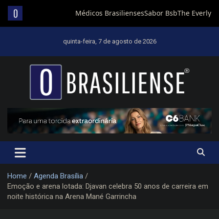
Skip
to
quinta-feira, 7 de agosto de 2026
content
Um diário de notícias que trabalha por Brasília
Home
Agenda Brasília
Emoção e arena lotada: Djavan celebra 50 anos de carreira em
noite histórica na Arena Mané Garrincha