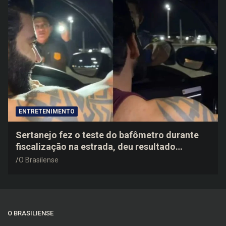
ENTRETENIMENTO
Sertanejo fez o teste do bafômetro durante
fiscalização na estrada, deu resultado
negativo e elogiou o trabalho dos agentes de
O Brasilense
trânsito
O BRASILIENSE