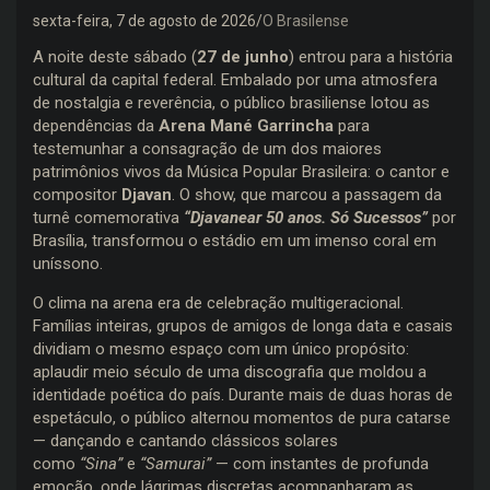
sexta-feira, 7 de agosto de 2026
O Brasilense
A noite deste sábado (
27 de junho
) entrou para a história
cultural da capital federal. Embalado por uma atmosfera
de nostalgia e reverência, o público brasiliense lotou as
dependências da
Arena Mané Garrincha
para
testemunhar a consagração de um dos maiores
patrimônios vivos da Música Popular Brasileira: o cantor e
compositor
Djavan
. O show, que marcou a passagem da
turnê comemorativa
“Djavanear 50 anos. Só Sucessos”
por
Brasília, transformou o estádio em um imenso coral em
uníssono.
O clima na arena era de celebração multigeracional.
Famílias inteiras, grupos de amigos de longa data e casais
dividiam o mesmo espaço com um único propósito:
aplaudir meio século de uma discografia que moldou a
identidade poética do país. Durante mais de duas horas de
espetáculo, o público alternou momentos de pura catarse
— dançando e cantando clássicos solares
como
“Sina”
e
“Samurai”
— com instantes de profunda
emoção, onde lágrimas discretas acompanharam as