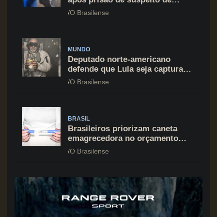
agressão na Asa Norte
O Brasilense
MUNDO
Deputado norte-americano
defende que Lula seja capturado
assim como Nicolás Maduro
O Brasilense
BRASIL
Brasileiros priorizam caneta
emagrecedora no orçamento
mesmo em situação de aperto
O Brasilense
financeiro