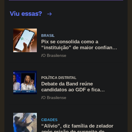
BRASIL
Pix se consolida como a
“instituição” de maior confiança
do brasileiro, supera Igreja e
O Brasilense
Forças Armadas
POLÍTICA DISTRITAL
Debate da Band reúne
candidatos ao GDF e fica
marcado por ofensiva contra
O Brasilense
Celina Leão
CIDADES
“Alívio”, diz família de zelador
após prisão de suspeito de