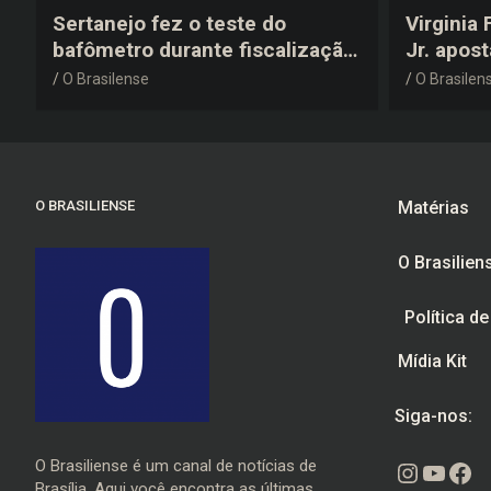
Sertanejo fez o teste do
Virginia
bafômetro durante fiscalização
Jr. apos
na estrada, deu resultado
anos 200
O Brasilense
O Brasilen
negativo e elogiou o trabalho
despedid
dos agentes de trânsito
O BRASILIENSE
Matérias
O Brasilien
Política d
Mídia Kit
Siga-nos:
O Brasiliense é um canal de notícias de
Instagr
Youtu
Fac
Brasília. Aqui você encontra as últimas