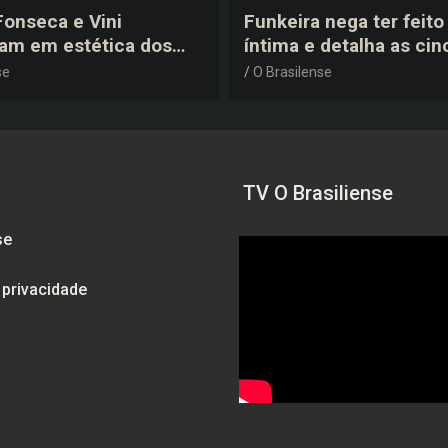
 Fonseca e Vini
Funkeira nega ter feito 
tam em estética dos
íntima e detalha as cin
0 em festa de
plásticas que realizou 
se
O Brasilense
a do jogador
gravidez
TV O Brasiliense
se
e privacidade
am
be
ebook