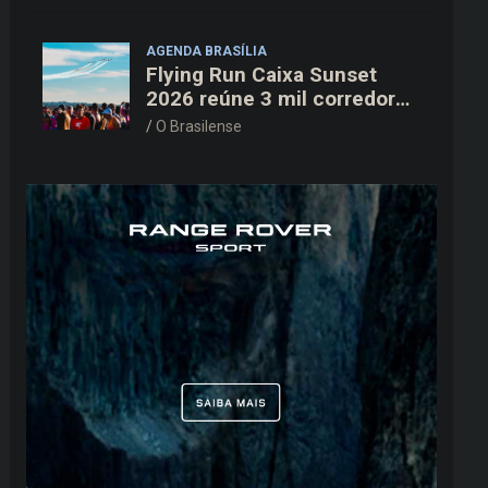
AGENDA BRASÍLIA
Flying Run Caixa Sunset
2026 reúne 3 mil corredores
na pista do Aeroporto de
O Brasilense
Brasília neste sábado (8)