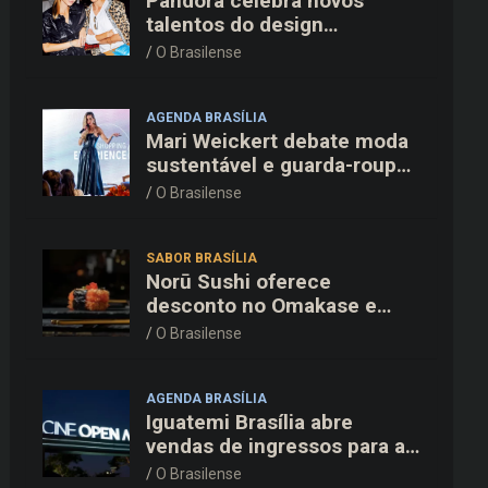
Pandora celebra novos
talentos do design
dinamarquês em jantar
O Brasilense
exclusivo no restaurante
Daphne em Copenhague
AGENDA BRASÍLIA
Mari Weickert debate moda
sustentável e guarda-roupa
inteligente no ParkShopping
O Brasilense
SABOR BRASÍLIA
Norū Sushi oferece
desconto no Omakase e
cortesia completa para os
O Brasilense
pais neste domingo (09/08)
AGENDA BRASÍLIA
Iguatemi Brasília abre
vendas de ingressos para a
3ª edição do Cine Open Air
O Brasilense