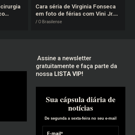
cirurgia
Cara séria de Virginia Fonseca
co
em foto de férias com Vini Jr.
após a
vira piada na web: “Não
O Brasilense
disfarçou”
Assine a newsletter
gratuitamente e faça parte da
nossa
LISTA VIP!
Sua cápsula diária de
notícias
De segunda a sexta-feira no seu e-mail