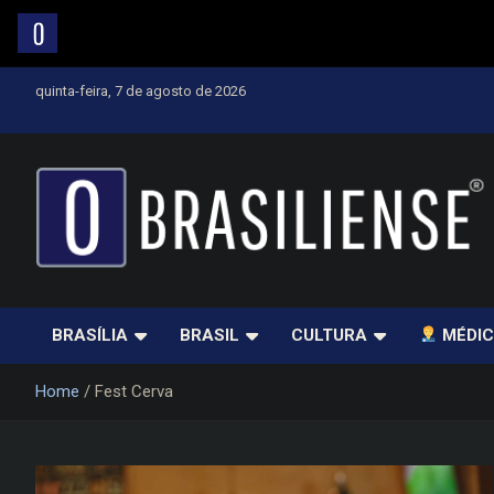
Skip
quinta-feira, 7 de agosto de 2026
to
content
Um diário de notícias que trabalha por Brasília
BRASÍLIA
BRASIL
CULTURA
MÉDIC
Home
Fest Cerva