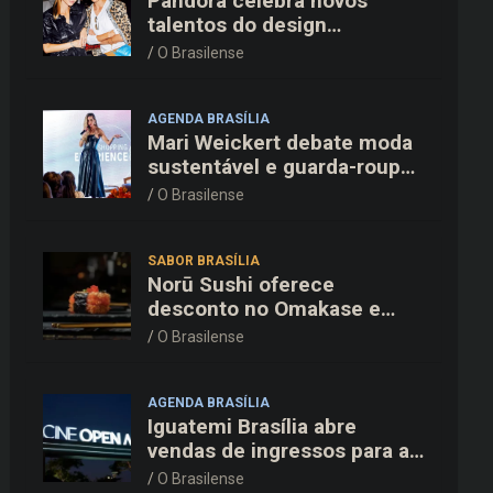
Pandora celebra novos
talentos do design
dinamarquês em jantar
O Brasilense
exclusivo no restaurante
Daphne em Copenhague
AGENDA BRASÍLIA
Mari Weickert debate moda
sustentável e guarda-roupa
inteligente no ParkShopping
O Brasilense
SABOR BRASÍLIA
Norū Sushi oferece
desconto no Omakase e
cortesia completa para os
O Brasilense
pais neste domingo (09/08)
AGENDA BRASÍLIA
Iguatemi Brasília abre
vendas de ingressos para a
3ª edição do Cine Open Air
O Brasilense