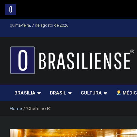
Skip
quinta-feira, 7 de agosto de 2026
to
content
Um diário de notícias que trabalha por Brasília
BRASÍLIA
BRASIL
CULTURA
MÉDIC
Home
‘Chefs no B’