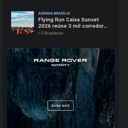
AGENDA BRASÍLIA
Flying Run Caixa Sunset
2026 reúne 3 mil corredores
na pista do Aeroporto de
O Brasilense
Brasília neste sábado (8)