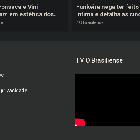
 Fonseca e Vini
Funkeira nega ter feito 
tam em estética dos
íntima e detalha as cin
0 em festa de
plásticas que realizou 
se
O Brasilense
a do jogador
gravidez
TV O Brasiliense
se
e privacidade
am
be
ebook