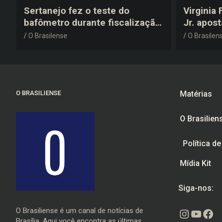
Sertanejo fez o teste do
Virginia
bafômetro durante fiscalização
Jr. apos
na estrada, deu resultado
anos 200
O Brasilense
O Brasilen
negativo e elogiou o trabalho
despedid
dos agentes de trânsito
O BRASILIENSE
Matérias
O Brasilien
Política d
Mídia Kit
Siga-nos:
O Brasiliense é um canal de notícias de
Instagr
Youtu
Fac
Brasília. Aqui você encontra as últimas