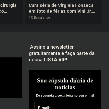
cirurgia
Cara séria de Virginia Fonseca
co
em foto de férias com Vini Jr.
após a
vira piada na web: “Não
O Brasilense
disfarçou”
Assine a newsletter
gratuitamente e faça parte da
nossa
LISTA VIP!
Sua cápsula diária de
notícias
De segunda a sexta-feira no seu e-mail