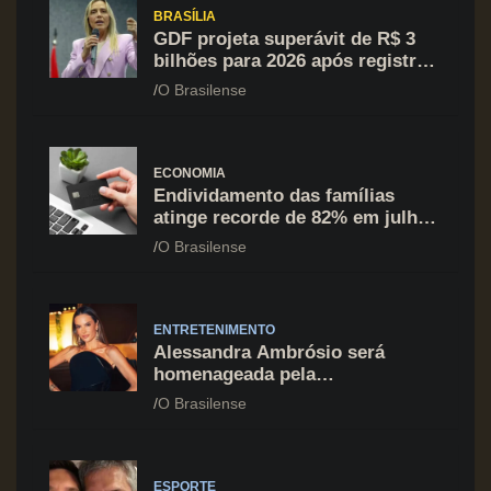
BRASÍLIA
GDF projeta superávit de R$ 3
bilhões para 2026 após registrar
recuo no déficit
O Brasilense
ECONOMIA
Endividamento das famílias
atinge recorde de 82% em julho;
cartão de crédito segue como
O Brasilense
principal vilão
ENTRETENIMENTO
Alessandra Ambrósio será
homenageada pela
BrazilFoundation no New York
O Brasilense
Gala 2026
ESPORTE