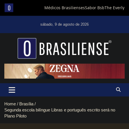
Skip
to
sábado, 9 de agosto de 2026
content
Um diário de notícias que trabalha por Brasília
Home
Brasília
Segunda escola bilíngue Libras e português escrito será no
Plano Piloto