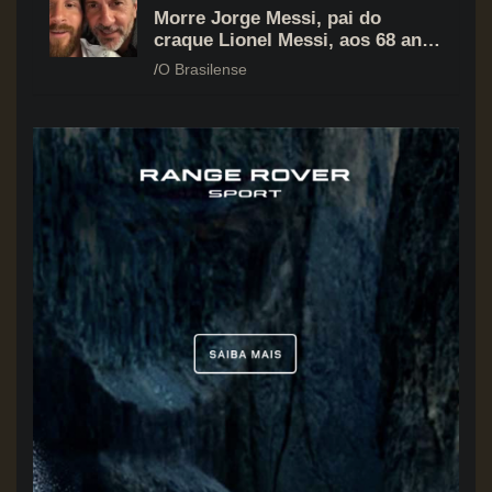
Morre Jorge Messi, pai do
craque Lionel Messi, aos 68 anos
na Argentina
O Brasilense