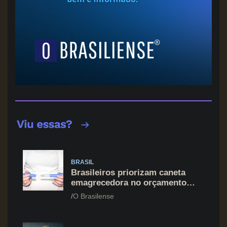
BRASIL
Brasileiros priorizam caneta
emagrecedora no orçamento
mesmo em situação de aperto
O Brasilense
financeiro