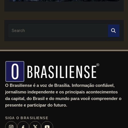
S
e
a
r
c
h
O Brasiliense é a voz de Brasília. Informação confiável,
jornalismo independente e os principais acontecimentos
da capital, do Brasil e do mundo para você compreender o
presente e participar do futuro.
SIGA O BRASILIENSE