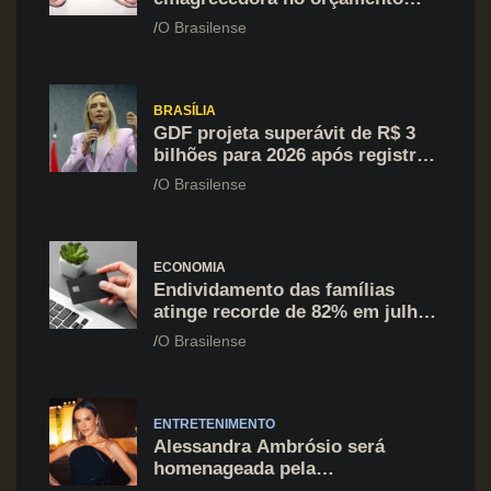
mesmo em situação de aperto
O Brasilense
financeiro
BRASÍLIA
GDF projeta superávit de R$ 3
bilhões para 2026 após registrar
recuo no déficit
O Brasilense
ECONOMIA
Endividamento das famílias
atinge recorde de 82% em julho;
cartão de crédito segue como
O Brasilense
principal vilão
ENTRETENIMENTO
Alessandra Ambrósio será
homenageada pela
BrazilFoundation no New York