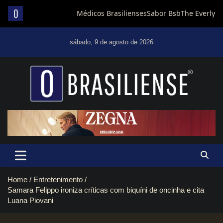
Skip
to
sábado, 9 de agosto de 2026
content
Um diário de notícias que trabalha por Brasília
Home
Entretenimento
Samara Felippo ironiza críticas com biquíni de oncinha e cita
Luana Piovani