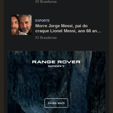
O Brasilense
Gala 2026
ESPORTE
Morre Jorge Messi, pai do
craque Lionel Messi, aos 68 anos
na Argentina
O Brasilense