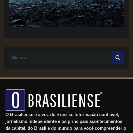
S
e
a
r
c
h
O Brasiliense é a voz de Brasília. Informação confiável,
jornalismo independente e os principais acontecimentos
da capital, do Brasil e do mundo para você compreender o