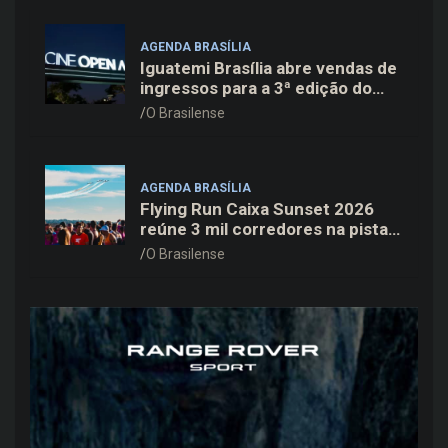
AGENDA BRASÍLIA
Iguatemi Brasília abre vendas de
ingressos para a 3ª edição do
Cine Open Air
O Brasilense
AGENDA BRASÍLIA
Flying Run Caixa Sunset 2026
reúne 3 mil corredores na pista
do Aeroporto de Brasília neste
O Brasilense
sábado (8)