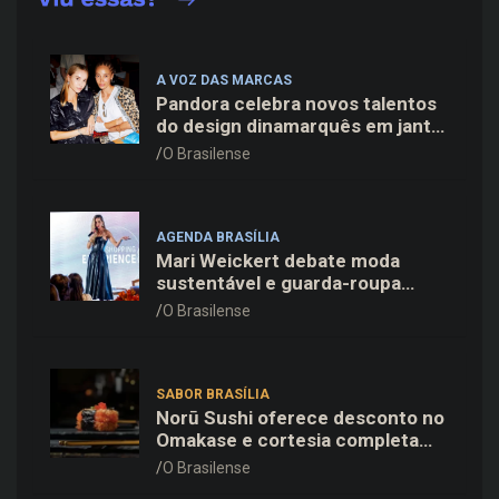
A VOZ DAS MARCAS
Pandora celebra novos talentos
do design dinamarquês em jantar
exclusivo no restaurante Daphne
O Brasilense
em Copenhague
AGENDA BRASÍLIA
Mari Weickert debate moda
sustentável e guarda-roupa
inteligente no ParkShopping
O Brasilense
SABOR BRASÍLIA
Norū Sushi oferece desconto no
Omakase e cortesia completa
para os pais neste domingo
O Brasilense
(09/08)