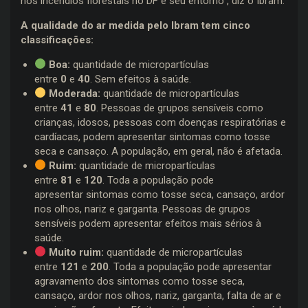
nos incêndios florestais no DF e seu entorno”, diz o Ibram.
A qualidade do ar medida pelo Ibram tem cinco
classificações:
Boa:
quantidade de micropartículas
entre
0
e
40
. Sem efeitos à saúde.
Moderada:
quantidade de micropartículas
entre
41
e
80
. Pessoas de grupos sensíveis como
crianças, idosos, pessoas com doenças respiratórias e
cardíacas, podem apresentar sintomas como tosse
seca e cansaço. A população, em geral, não é afetada.
Ruim:
quantidade de micropartículas
entre
81
e
120
. Toda a população pode
apresentar sintomas como tosse seca, cansaço, ardor
nos olhos, nariz e garganta. Pessoas de grupos
sensíveis podem apresentar efeitos mais sérios à
saúde.
Muito ruim:
quantidade de micropartículas
entre
121
e
200
. Toda a população pode apresentar
agravamento dos sintomas como tosse seca,
cansaço, ardor nos olhos, nariz, garganta, falta de ar e