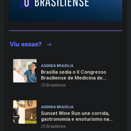
AGENDA BRASÍLIA
Brasília sedia o II Congresso
Brasiliense de Medicina de
Família e Comunidade na Fiocruz
O Brasilense
AGENDA BRASÍLIA
Sunset Wine Run une corrida,
gastronomia e enoturismo na
Vinícola Brasília
O Brasilense