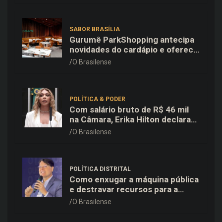
SABOR BRASÍLIA
Gurumê ParkShopping antecipa
novidades do cardápio e oferece
25% de desconto no delivery
O Brasilense
para o Dia dos Pais
POLÍTICA & PODER
Com salário bruto de R$ 46 mil
na Câmara, Erika Hilton declara
patrimônio de R$ 15,9 mil ao TSE
O Brasilense
POLÍTICA DISTRITAL
Como enxugar a máquina pública
e destravar recursos para a
saúde e educação no DF
O Brasilense