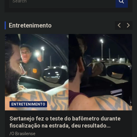
e
a
r
c
Entretenimento
h
ENTRETENIMENTO
Sertanejo fez o teste do bafômetro durante
fiscalização na estrada, deu resultado
negativo e elogiou o trabalho dos agentes de
O Brasilense