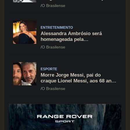
cartão de crédito segue como
O Brasilense
principal vilão
ENTRETENIMENTO
Alessandra Ambrósio será
homenageada pela
BrazilFoundation no New York
O Brasilense
Gala 2026
ESPORTE
Morre Jorge Messi, pai do
craque Lionel Messi, aos 68 anos
na Argentina
O Brasilense