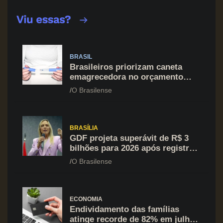
BRASIL
Brasileiros priorizam caneta
emagrecedora no orçamento
mesmo em situação de aperto
O Brasilense
financeiro
BRASÍLIA
GDF projeta superávit de R$ 3
bilhões para 2026 após registrar
recuo no déficit
O Brasilense
ECONOMIA
Endividamento das famílias
atinge recorde de 82% em julho;