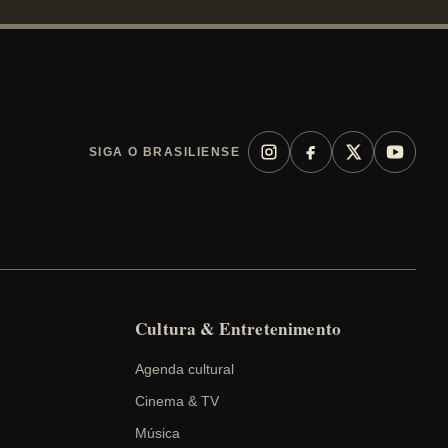
r
c
h
SIGA O BRASILIENSE
Cultura & Entretenimento
Agenda cultural
Cinema & TV
Música