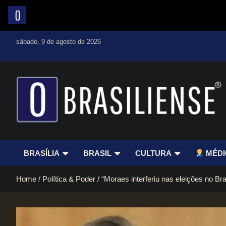
Skip
sábado, 9 de agosto de 2026
to
content
Um diário de notícias que trabalha por Brasília
BRASÍLIA
BRASIL
CULTURA
MÉDI
Home
Política & Poder
“Moraes interferiu nas eleições no Br