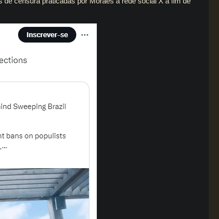
de censura praticadas por Moraes à rede social X a fim de