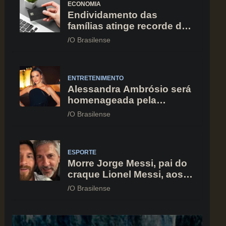
ECONOMIA
Endividamento das
famílias atinge recorde de
82% em julho; cartão de
O Brasilense
crédito segue como
principal vilão
ENTRETENIMENTO
Alessandra Ambrósio será
homenageada pela
BrazilFoundation no New
O Brasilense
York Gala 2026
ESPORTE
Morre Jorge Messi, pai do
craque Lionel Messi, aos
68 anos na Argentina
O Brasilense