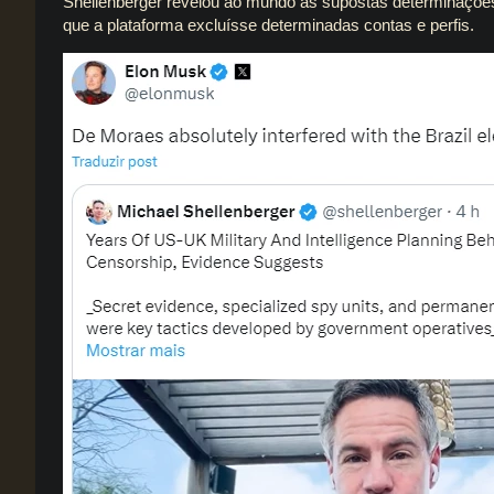
Shellenberger revelou ao mundo as supostas determinações 
que a plataforma excluísse determinadas contas e perfis.