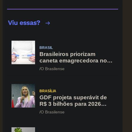
BRASIL
Brasileiros priorizam
caneta emagrecedora no
orçamento mesmo em
O Brasilense
situação de aperto
financeiro
BRASÍLIA
GDF projeta superávit de
R$ 3 bilhões para 2026
após registrar recuo no
O Brasilense
déficit