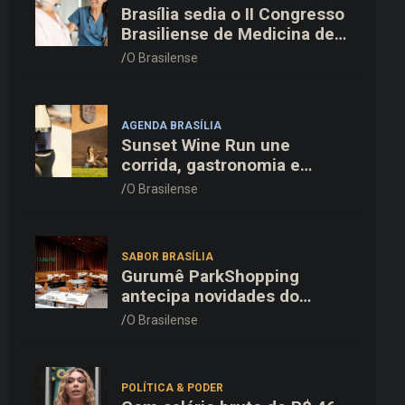
Brasília sedia o II Congresso
Brasiliense de Medicina de
Família e Comunidade na
O Brasilense
Fiocruz
AGENDA BRASÍLIA
Sunset Wine Run une
corrida, gastronomia e
enoturismo na Vinícola
O Brasilense
Brasília
SABOR BRASÍLIA
Gurumê ParkShopping
antecipa novidades do
cardápio e oferece 25% de
O Brasilense
desconto no delivery para o
Dia dos Pais
POLÍTICA & PODER