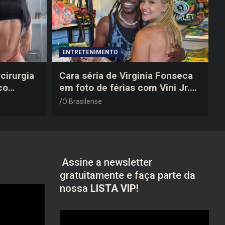
ENTRETENIMENTO
cirurgia
Cara séria de Virginia Fonseca
co
em foto de férias com Vini Jr.
após a
vira piada na web: “Não
O Brasilense
disfarçou”
Assine a newsletter
gratuitamente e faça parte da
nossa
LISTA VIP!