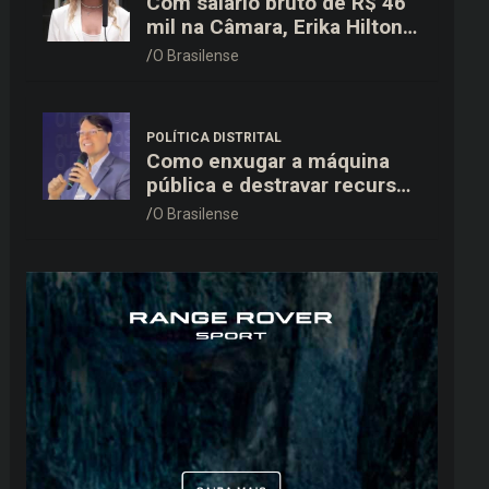
Com salário bruto de R$ 46
mil na Câmara, Erika Hilton
declara patrimônio de R$
O Brasilense
15,9 mil ao TSE
POLÍTICA DISTRITAL
Como enxugar a máquina
pública e destravar recursos
para a saúde e educação no
O Brasilense
DF