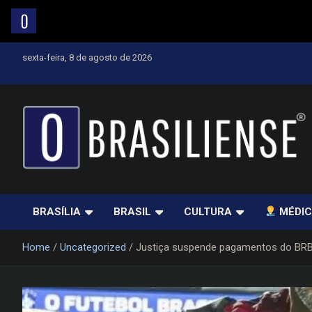
Skip
sexta-feira, 8 de agosto de 2026
to
content
Um diário de notícias que trabalha por Brasília
BRASÍLIA
BRASIL
CULTURA
MÉDIC
Home
Uncategorized
Justiça suspende pagamentos do BR