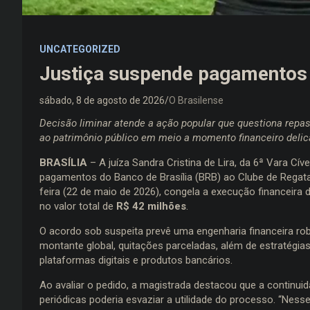
UNCATEGORIZED
Justiça suspende pagamentos
sábado, 8 de agosto de 2026
O Brasilense
Decisão liminar atende a ação popular que questiona repas
ao patrimônio público em meio a momento financeiro delic
BRASÍLIA
– A juíza Sandra Cristina de Lira, da 6ª Vara Cív
pagamentos do Banco de Brasília (BRB) ao Clube de Regatas
feira (22 de maio de 2026), congela a execução financeira d
no valor total de
R$ 42 milhões
.
O acordo sob suspeita prevê uma engenharia financeira rob
montante global, quitações parceladas, além de estratég
plataformas digitais e produtos bancários.
Ao avaliar o pedido, a magistrada destacou que a continu
periódicas poderia esvaziar a utilidade do processo. “Ness