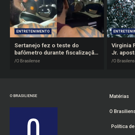
ENTRETENIMENTO
ENTRETENI
Sertanejo fez o teste do
Virginia
bafômetro durante fiscalização
Jr. apos
na estrada, deu resultado
anos 200
O Brasilense
O Brasilen
negativo e elogiou o trabalho
despedid
dos agentes de trânsito
O BRASILIENSE
Matérias
O Brasilien
Política d