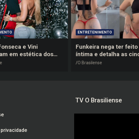
MENTO
ENTRETENIMENTO
 Fonseca e Vini
Funkeira nega ter feito 
tam em estética dos
íntima e detalha as cin
0 em festa de
plásticas que realizou 
se
O Brasilense
a do jogador
gravidez
TV O Brasiliense
se
e privacidade