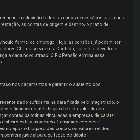
 preencher na decisão todos os dados necessários para que o
 prestação, as contas de origem e destino, o prazo de
ínculo formal de emprego. Hoje, as pensões já podem ser
hadores CLT ou servidores. Contudo, quando o devedor é
tiça a cada novo atraso. O Pix Pensão elimina essa
o.
atraso nos pagamentos e garantir o sustento dos
sente saldo suficiente na data fixada pelo magistrado, o
ivos financeiros até atingir o teto do valor devido.
nçar contas bancárias vinculadas a empresas de caráter
 dinheiro esteja associado à atividade comercial.
mesmo após o bloqueio das contas, os valores retidos
 penhora judicial para quitação do débito.