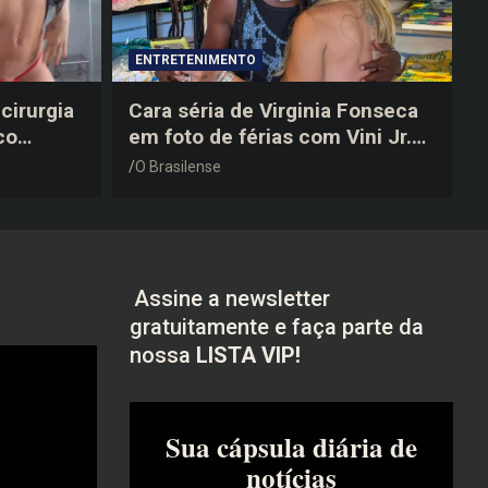
ENTRETENIMENTO
cirurgia
Cara séria de Virginia Fonseca
co
em foto de férias com Vini Jr.
após a
vira piada na web: “Não
O Brasilense
disfarçou”
Assine a newsletter
gratuitamente e faça parte da
nossa
LISTA VIP!
Sua cápsula diária de
notícias