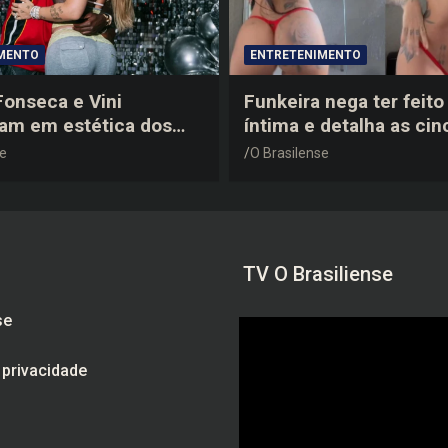
MENTO
ENTRETENIMENTO
 Fonseca e Vini
Funkeira nega ter feito 
tam em estética dos
íntima e detalha as cin
0 em festa de
plásticas que realizou 
se
O Brasilense
a do jogador
gravidez
TV O Brasiliense
se
e privacidade