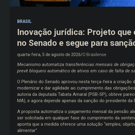
BRASIL
Inovação jurídica: Projeto que 
no Senado e segue para sançã
quarta-feira, 5 de agosto de 2026
O Brasilense
Mecanismo automatiza transferências mensais de obrigaçã
prevê bloqueio automático de ativos em caso de falta de s
O Plenário do Senado aprovou nesta terça-feira a criaçã
modernizar e dar agilidade ao cumprimento das obrigações a
autoria da deputada Tabata Amaral (PSB-SP), obteve parece
MA), e agora depende apenas da sanção do presidente da Re
A proposta automatiza o pagamento mensal da pensão alime
ser solicitada em qualquer fase do cumprimento da sentenç
aponta que a medida oferece uma solução “simples, objeti
alimentar”.