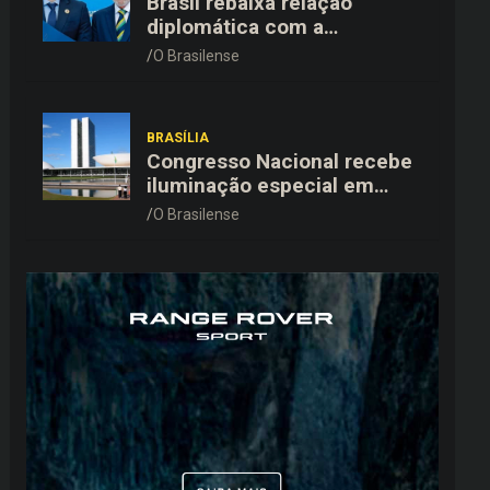
Brasil rebaixa relação
diplomática com a
Argentina e mantém
O Brasilense
embaixador em Brasília
BRASÍLIA
Congresso Nacional recebe
iluminação especial em
alusão ao Agosto Branco,
O Brasilense
mês de conscientização
sobre o câncer de pulmão