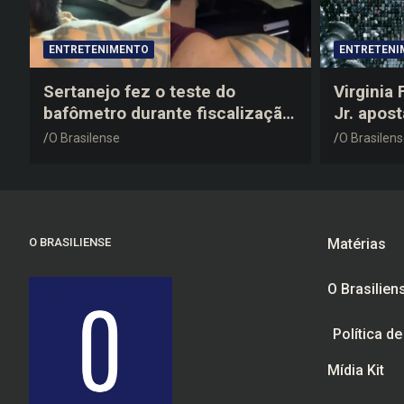
ENTRETENIMENTO
ENTRETENI
Sertanejo fez o teste do
Virginia
bafômetro durante fiscalização
Jr. apos
na estrada, deu resultado
anos 200
O Brasilense
O Brasilen
negativo e elogiou o trabalho
despedid
dos agentes de trânsito
O BRASILIENSE
Matérias
O Brasilien
Política d
Mídia Kit