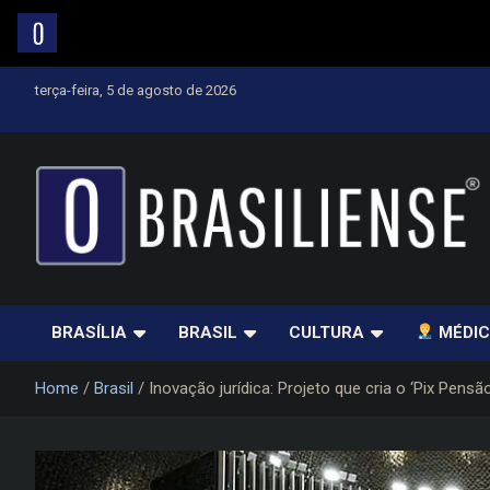
Skip
terça-feira, 5 de agosto de 2026
to
content
Um diário de notícias que trabalha por Brasília
BRASÍLIA
BRASIL
CULTURA
MÉDIC
Home
Brasil
Inovação jurídica: Projeto que cria o ‘Pix Pen