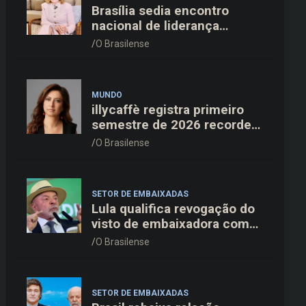
Brasília sedia encontro
nacional de liderança
feminina com Janete Vaz,
O Brasilense
Carla Fonseca e grandes
nomes do mercado
MUNDO
illycaffè registra primeiro
semestre de 2026 recorde
com alta de 19% na receita
O Brasilense
e EBITDA em dois dígitos
SETOR DE EMBAIXADAS
Lula qualifica revogação do
visto de embaixadora como
“irresponsável” e critica
O Brasilense
pressão de Washington
SETOR DE EMBAIXADAS