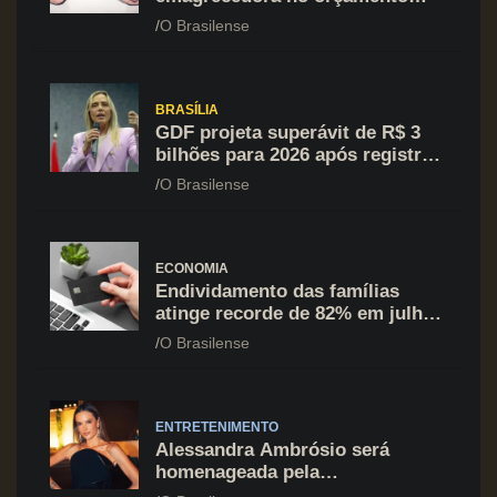
mesmo em situação de aperto
O Brasilense
financeiro
BRASÍLIA
GDF projeta superávit de R$ 3
bilhões para 2026 após registrar
recuo no déficit
O Brasilense
ECONOMIA
Endividamento das famílias
atinge recorde de 82% em julho;
cartão de crédito segue como
O Brasilense
principal vilão
ENTRETENIMENTO
Alessandra Ambrósio será
homenageada pela
BrazilFoundation no New York