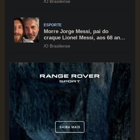
O Brasilense
Gala 2026
ESPORTE
Morre Jorge Messi, pai do
craque Lionel Messi, aos 68 anos
na Argentina
O Brasilense