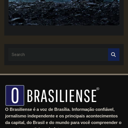
S
e
a
r
c
h
O Brasiliense é a voz de Brasília. Informação confiável,
jornalismo independente e os principais acontecimentos
da capital, do Brasil e do mundo para você compreender o