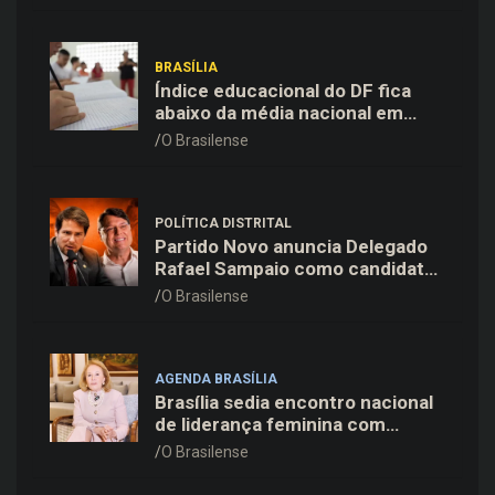
BRASÍLIA
Índice educacional do DF fica
abaixo da média nacional em
todas as etapas de ensino,
O Brasilense
aponta Ideb
POLÍTICA DISTRITAL
Partido Novo anuncia Delegado
Rafael Sampaio como candidato
a vice-governador na chapa de
O Brasilense
Kiko Caputo
AGENDA BRASÍLIA
Brasília sedia encontro nacional
de liderança feminina com
Janete Vaz, Carla Fonseca e
O Brasilense
grandes nomes do mercado