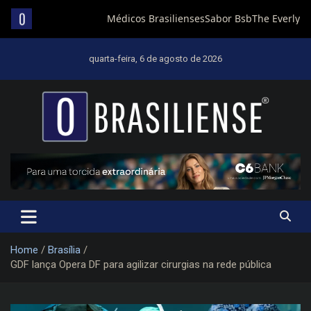
Skip
to
quarta-feira, 6 de agosto de 2026
content
Um diário de notícias que trabalha por Brasília
Home
Brasília
GDF lança Opera DF para agilizar cirurgias na rede pública