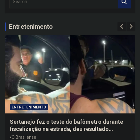
e
a
r
c
Entretenimento
h
ENTRETENIMENTO
Sertanejo fez o teste do bafômetro durante
fiscalização na estrada, deu resultado
negativo e elogiou o trabalho dos agentes de
O Brasilense