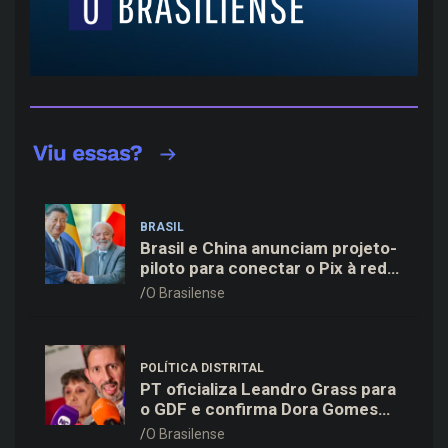
BRASIL
Brasil e China anunciam projeto-
piloto para conectar o Pix à rede
de pagamentos chinesa
O Brasilense
POLÍTICA DISTRITAL
PT oficializa Leandro Grass para
o GDF e confirma Dora Gomes
como vice na chapa majoritária
O Brasilense