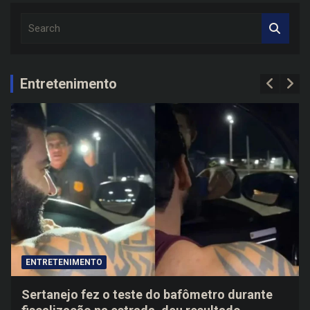
S
e
a
r
c
Entretenimento
h
ENTRETENIMENTO
Sertanejo fez o teste do bafômetro durante