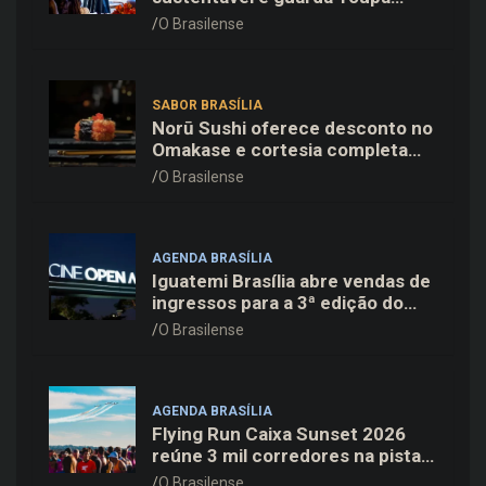
inteligente no ParkShopping
O Brasilense
SABOR BRASÍLIA
Norū Sushi oferece desconto no
Omakase e cortesia completa
para os pais neste domingo
O Brasilense
(09/08)
AGENDA BRASÍLIA
Iguatemi Brasília abre vendas de
ingressos para a 3ª edição do
Cine Open Air
O Brasilense
AGENDA BRASÍLIA
Flying Run Caixa Sunset 2026
reúne 3 mil corredores na pista
do Aeroporto de Brasília neste
O Brasilense