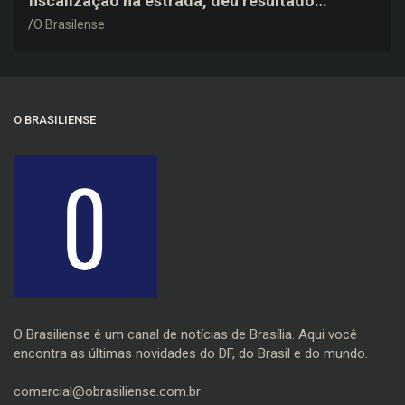
fiscalização na estrada, deu resultado
negativo e elogiou o trabalho dos agentes de
O Brasilense
trânsito
O BRASILIENSE
O Brasiliense é um canal de notícias de Brasília. Aqui você
encontra as últimas novidades do DF, do Brasil e do mundo.
comercial@obrasiliense.com.br