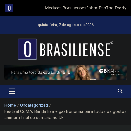
Skip
to
quinta-feira, 7 de agosto de 2026
content
Um diário de notícias que trabalha por Brasília
Home
Uncategorized
Festival CoMA, Banda Eva e gastronomia para todos os gostos
animam final de semana no DF