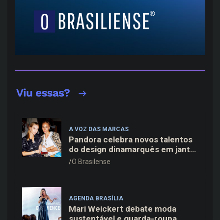
A VOZ DAS MARCAS
Pandora celebra novos talentos
do design dinamarquês em jantar
exclusivo no restaurante Daphne
O Brasilense
em Copenhague
AGENDA BRASÍLIA
Mari Weickert debate moda
sustentável e guarda-roupa