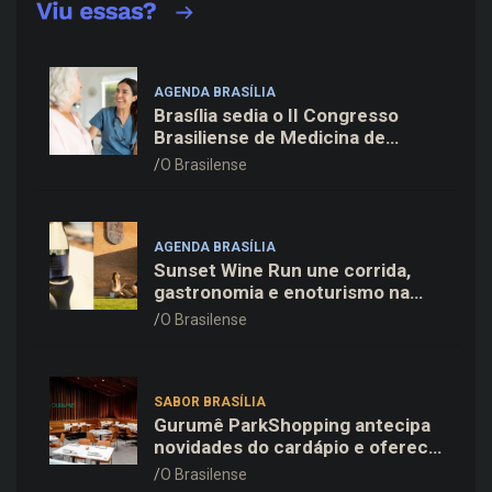
AGENDA BRASÍLIA
Brasília sedia o II Congresso
Brasiliense de Medicina de
Família e Comunidade na Fiocruz
O Brasilense
AGENDA BRASÍLIA
Sunset Wine Run une corrida,
gastronomia e enoturismo na
Vinícola Brasília
O Brasilense
SABOR BRASÍLIA
Gurumê ParkShopping antecipa
novidades do cardápio e oferece
25% de desconto no delivery
O Brasilense
para o Dia dos Pais