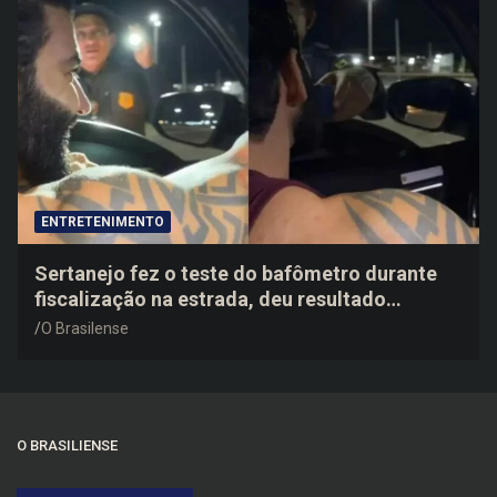
ENTRETENIMENTO
Sertanejo fez o teste do bafômetro durante
fiscalização na estrada, deu resultado
negativo e elogiou o trabalho dos agentes de
O Brasilense
trânsito
O BRASILIENSE