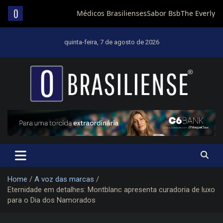
Skip
to
quinta-feira, 7 de agosto de 2026
content
Um diário de notícias que trabalha por Brasília
Home
A voz das marcas
Eternidade em detalhes: Montblanc apresenta curadoria de luxo
para o Dia dos Namorados