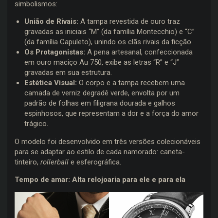
simbolismos:
União de Rivais:
A tampa revestida de ouro traz
gravadas as iniciais “M” (da família Montecchio) e “C”
(da família Capuleto), unindo os clãs rivais da ficção.
Os Protagonistas:
A pena artesanal, confeccionada
em ouro maciço Au 750, exibe as letras “R” e “J”
gravadas em sua estrutura.
Estética Visual:
O corpo e a tampa recebem uma
camada de verniz degradê verde, envolta por um
padrão de folhas em filigrana dourada e galhos
espinhosos, que representam a dor e a força do amor
trágico.
O modelo foi desenvolvido em três versões colecionáveis
para se adaptar ao estilo de cada namorado: caneta-
tinteiro,
rollerball
e esferográfica.
Tempo de amar: Alta relojoaria para ele e para ela