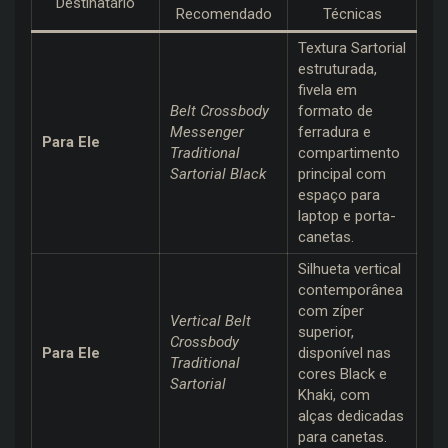
Destinatário
Recomendado
Técnicas
Textura Sartorial
estruturada,
fivela em
Belt Crossbody
formato de
Messenger
ferradura e
Para Ele
Traditional
compartimento
Sartorial Black
principal com
espaço para
laptop e porta-
canetas.
Silhueta vertical
contemporânea
com zíper
Vertical Belt
superior,
Crossbody
Para Ele
disponível nas
Traditional
cores Black e
Sartorial
Khaki, com
alças dedicadas
para canetas.