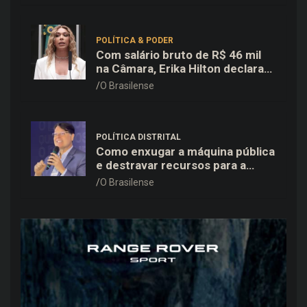
POLÍTICA & PODER
Com salário bruto de R$ 46 mil
na Câmara, Erika Hilton declara
patrimônio de R$ 15,9 mil ao TSE
O Brasilense
POLÍTICA DISTRITAL
Como enxugar a máquina pública
e destravar recursos para a
saúde e educação no DF
O Brasilense