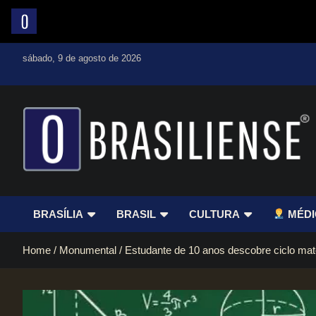
Skip
sábado, 9 de agosto de 2026
to
content
Um diário de notícias que trabalha por Brasília
BRASÍLIA
BRASIL
CULTURA
MÉDI
Home
Monumental
Estudante de 10 anos descobre ciclo mate