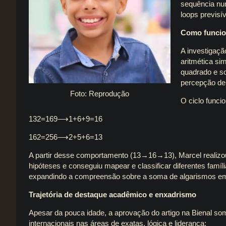
sequência num
loops previsív
Como funcio
A investigaçã
aritmética si
quadrado e so
percepção de
Foto: Reprodução
O ciclo funci
132=169⟶1+6+9=16
162=256⟶2+5+6=13
A partir desse comportamento (13→16→13), Marcel realizou 
hipóteses e conseguiu mapear e classificar diferentes famíli
expandindo a compreensão sobre a soma de algarismos em
Trajetória de destaque acadêmico e enxadrismo
Apesar da pouca idade, a aprovação do artigo na Bienal som
internacionais nas áreas de exatas, lógica e liderança: