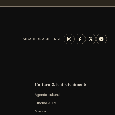
r
c
h
SIGA O BRASILIENSE
Cultura & Entretenimento
Agenda cultural
Cinema & TV
Música