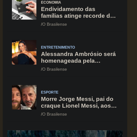
ECONOMIA
Endividamento das
famílias atinge recorde de
82% em julho; cartão de
O Brasilense
crédito segue como
principal vilão
ENTRETENIMENTO
Alessandra Ambrósio será
homenageada pela
BrazilFoundation no New
O Brasilense
York Gala 2026
ESPORTE
Morre Jorge Messi, pai do
craque Lionel Messi, aos
68 anos na Argentina
O Brasilense