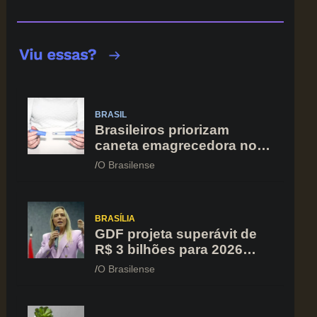
BRASIL
Brasileiros priorizam
caneta emagrecedora no
orçamento mesmo em
O Brasilense
situação de aperto
financeiro
BRASÍLIA
GDF projeta superávit de
R$ 3 bilhões para 2026
após registrar recuo no
O Brasilense
déficit