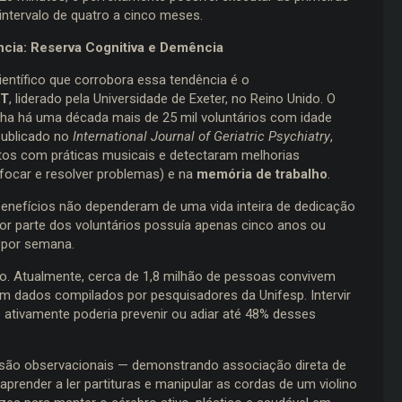
ntervalo de quatro a cinco meses.
ncia: Reserva Cognitiva e Demência
 científico que corrobora essa tendência é o
T
, liderado pela Universidade de Exeter, no Reino Unido. O
a há uma década mais de 25 mil voluntários com idade
publicado no
International Journal of Geriatric Psychiatry
,
ultos com práticas musicais e detectaram melhorias
 focar e resolver problemas) e na
memória de trabalho
.
enefícios não dependeram de uma vida inteira de dedicação
ior parte dos voluntários possuía apenas cinco anos ou
 por semana.
ro. Atualmente, cerca de 1,8 milhão de pessoas convivem
 dados compilados por pesquisadores da Unifesp. Intervir
 ativamente poderia prevenir ou adiar até 48% desses
 são observacionais — demonstrando associação direta de
aprender a ler partituras e manipular as cordas de um violino