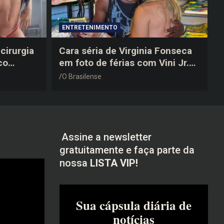
ENTRETENIMENTO
cirurgia
Cara séria de Virginia Fonseca
co
em foto de férias com Vini Jr.
após a
vira piada na web: “Não
O Brasilense
disfarçou”
Assine a newsletter
gratuitamente e faça parte da
nossa
LISTA VIP!
Sua cápsula diária de
notícias