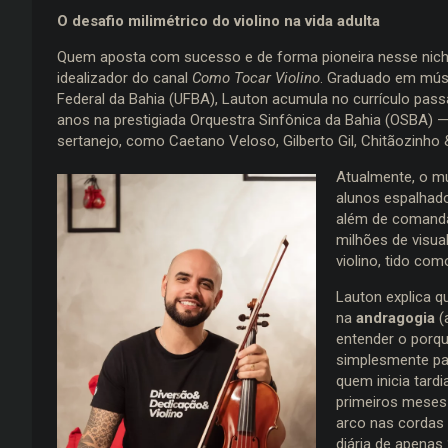
O desafio milimétrico do violino na vida adulta
Quem aposta com sucesso e de forma pioneira nesse nicho
idealizador do canal
Como Tocar Violino
. Graduado em músi
Federal da Bahia (UFBA), Lauton acumula no currículo pass
anos na prestigiada Orquestra Sinfônica da Bahia (OSBA)
sertanejo, como Caetano Veloso, Gilberto Gil, Chitãozinho
Atualmente, o mú
alunos espalhado
além de comanda
milhões de visua
violino, tido co
Lauton explica q
na
andragogia
(
entender o porqu
simplesmente par
quem inicia tard
primeiros meses
arco nas cordas
diária de apenas