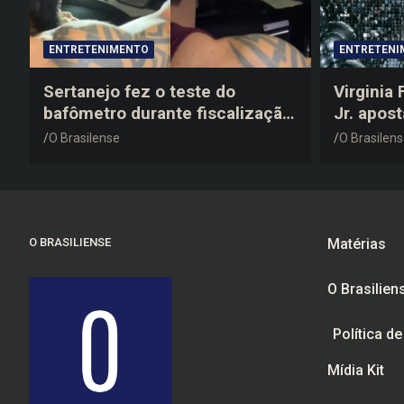
ENTRETENIMENTO
ENTRETENI
Sertanejo fez o teste do
Virginia
bafômetro durante fiscalização
Jr. apos
na estrada, deu resultado
anos 200
O Brasilense
O Brasilen
negativo e elogiou o trabalho
despedid
dos agentes de trânsito
O BRASILIENSE
Matérias
O Brasilien
Política d
Mídia Kit