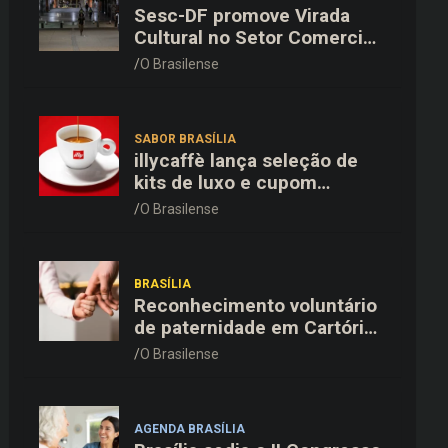
Sesc-DF promove Virada
Cultural no Setor Comercial
Sul com 36 horas
O Brasilense
ininterruptas de arte e
música gratuita
SABOR BRASÍLIA
illycaffè lança seleção de
kits de luxo e cupom
promocional para o Dia dos
O Brasilense
Pais
BRASÍLIA
Reconhecimento voluntário
de paternidade em Cartório
cresce 20% em cinco anos
O Brasilense
no DF
AGENDA BRASÍLIA