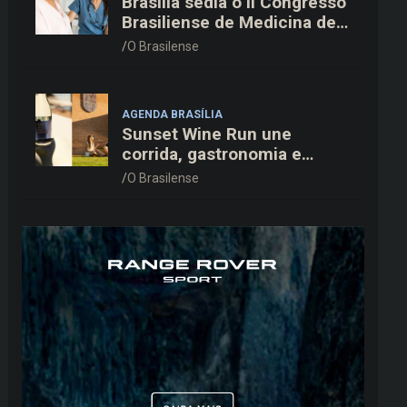
Brasília sedia o II Congresso
Brasiliense de Medicina de
Família e Comunidade na
O Brasilense
Fiocruz
AGENDA BRASÍLIA
Sunset Wine Run une
corrida, gastronomia e
enoturismo na Vinícola
O Brasilense
Brasília