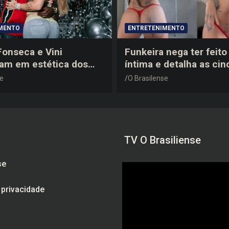
MENTO
ENTRETENIMENTO
 Fonseca e Vini
Funkeira nega ter feito 
tam em estética dos
íntima e detalha as cin
0 em festa de
plásticas que realizou 
se
O Brasilense
a do jogador
gravidez
TV O Brasiliense
se
e privacidade