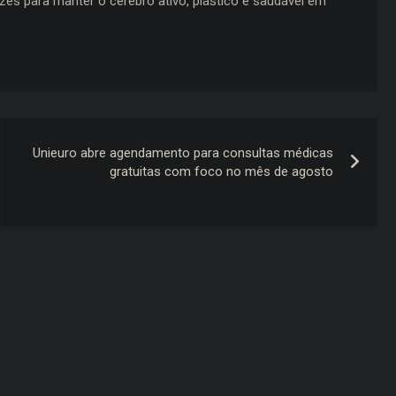
s para manter o cérebro ativo, plástico e saudável em
Unieuro abre agendamento para consultas médicas
gratuitas com foco no mês de agosto