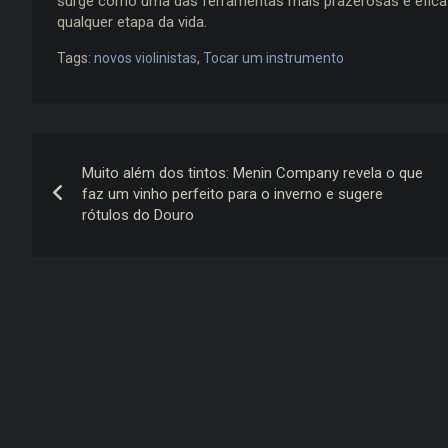
surge como uma das ferramentas mais prazerosas e eficaze
qualquer etapa da vida.
Tags:
novos violinistas
,
Tocar um instrumento
Navegação
Muito além dos tintos: Menin Company revela o que
de
faz um vinho perfeito para o inverno e sugere
rótulos do Douro
Post