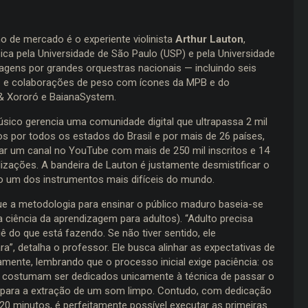
 de mercado é o experiente violinista
Arthur Lauton
,
ca pela Universidade de São Paulo (USP) e pela Universidade
agens por grandes orquestras nacionais — incluindo seis
 — e colaborações de peso com ícones da MPB e do
 & Xororó e BaianaSystem.
sico gerencia uma comunidade digital que ultrapassa 2 mil
s por todos os estados do Brasil e por mais de 26 países,
r um canal no YouTube com mais de 250 mil inscritos e 14
lizações. A bandeira de Lauton é justamente desmistificar o
mo um dos instrumentos mais difíceis do mundo.
ue a metodologia para ensinar o público maduro baseia-se
a ciência da aprendizagem para adultos). “Adulto precisa
ê do que está fazendo. Se não tiver sentido, ele
a”, detalha o professor. Ele busca alinhar as expectativas de
iamente, lembrando que o processo inicial exige paciência: os
 costumam ser dedicados unicamente à técnica de passar o
 para a extração de um som limpo. Contudo, com dedicação
 20 minutos, é perfeitamente possível executar as primeiras