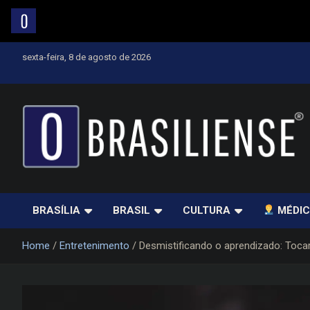
Skip
sexta-feira, 8 de agosto de 2026
to
content
Um diário de notícias que trabalha por Brasília
BRASÍLIA
BRASIL
CULTURA
MÉDIC
Home
Entretenimento
Desmistificando o aprendizado: Tocar 