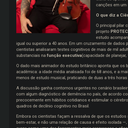
canções em um i
O que diz a Ciê
O principal pilar
projeto
PROTEC
estudo acompanh
igual ou superior a 40 anos. Em um cruzamento de dados 
cientistas analisaram testes cognitivos de mais de mil ad
substanciais na
função executiva
(capacidade de planejar,
O dado mais animador do estudo britânico aponta que os b
acadêmica: a idade média analisada foi de 68 anos, e a ma
menos de estudo musical, praticando de duas a três horas
A discussão ganha contornos urgentes no cenário brasilei
com algum diagnóstico de demência no país, de acordo com
precocemente em hábitos cotidianos e estimular o cérebro
quadros de declínio cognitivo no Brasil.
Embora os cientistas façam a ressalva de que os estudos
bem-estar, e não uma relação de causa e efeito isolada —, 