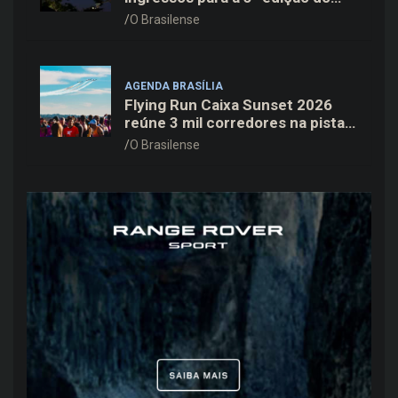
Cine Open Air
O Brasilense
AGENDA BRASÍLIA
Flying Run Caixa Sunset 2026
reúne 3 mil corredores na pista
do Aeroporto de Brasília neste
O Brasilense
sábado (8)