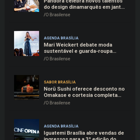
Pandora celebra novos talentos
do design dinamarquês em jantar
exclusivo no restaurante Daphne
O Brasilense
em Copenhague
AGENDA BRASÍLIA
Mari Weickert debate moda
sustentável e guarda-roupa
inteligente no ParkShopping
O Brasilense
SABOR BRASÍLIA
Norū Sushi oferece desconto no
Omakase e cortesia completa
para os pais neste domingo
O Brasilense
(09/08)
AGENDA BRASÍLIA
Iguatemi Brasília abre vendas de
ingressos para a 3ª edição do