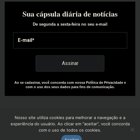
Sua cápsula diária de notícias
De segunda a sexta-feira no seu e-mail
Ao se cadastrar, você concorda com nossa Política de Privacidade e
com o uso dos seus dados para fins de comunicação.
Nosso site utiliza cookies para melhorar a navegação e a
experiência do usuário. Ao clicar em "aceitar", você concorda
com o uso de todos os cookies.
Copyright© 2025 | Design by: The Everly Growth Agency |
Powered by: R+W Capital
Aceitar