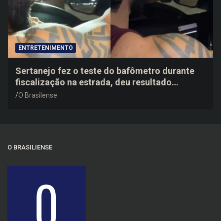
ENTRETENIMENTO
Sertanejo fez o teste do bafômetro durante
fiscalização na estrada, deu resultado
negativo e elogiou o trabalho dos agentes de
O Brasilense
trânsito
O BRASILIENSE