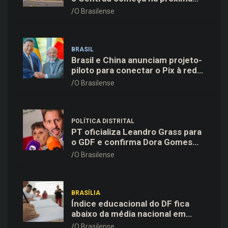
semana, anuncia Celina Leão
O Brasilense
BRASIL
Brasil e China anunciam projeto-
piloto para conectar o Pix à rede
de pagamentos chinesa
O Brasilense
POLÍTICA DISTRITAL
PT oficializa Leandro Grass para
o GDF e confirma Dora Gomes
como vice na chapa majoritária
O Brasilense
BRASÍLIA
Índice educacional do DF fica
abaixo da média nacional em
todas as etapas de ensino,
O Brasilense