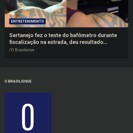
ENTRETENIMENTO
Sertanejo fez o teste do bafômetro durante
fiscalização na estrada, deu resultado
negativo e elogiou o trabalho dos agentes de
O Brasilense
trânsito
O BRASILIENSE