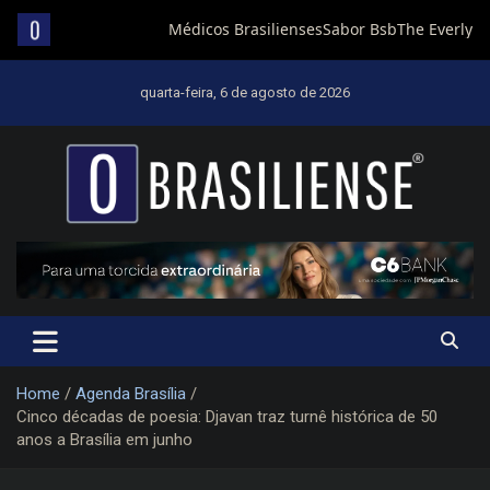
Skip
to
quarta-feira, 6 de agosto de 2026
content
Um diário de notícias que trabalha por Brasília
Home
Agenda Brasília
Cinco décadas de poesia: Djavan traz turnê histórica de 50
anos a Brasília em junho