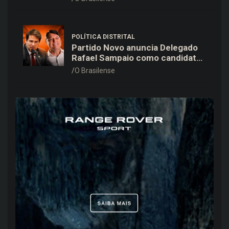
aponta Ideb
POLÍTICA DISTRITAL
Partido Novo anuncia Delegado
Rafael Sampaio como candidato
a vice-governador na chapa de
O Brasilense
Kiko Caputo