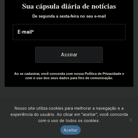
Sua cápsula diária de notícias
De segunda a sexta-feira no seu e-mail
Ao se cadastrar, você concorda com nossa Política de Privacidade e
com o uso dos seus dados para fins de comunicação.
Nosso site utiliza cookies para melhorar a navegação e a
experiência do usuário. Ao clicar em "aceitar", você concorda
com o uso de todos os cookies.
Copyright© 2025 | Design by: The Everly Growth Agency |
Powered by: R+W Capital
Aceitar