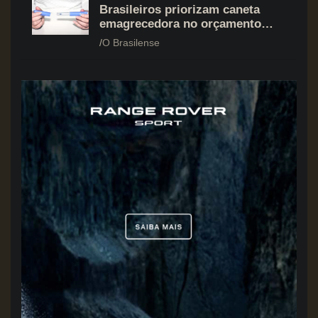
Brasileiros priorizam caneta
emagrecedora no orçamento
mesmo em situação de aperto
O Brasilense
financeiro