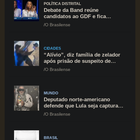
POLÍTICA DISTRITAL
Debate da Band reúne
candidatos ao GDF e fica
marcado por ofensiva contra
O Brasilense
Celina Leão
CIDADES
“Alívio”, diz família de zelador
após prisão de suspeito de
agressão na Asa Norte
O Brasilense
MUNDO
Deputado norte-americano
defende que Lula seja capturado
assim como Nicolás Maduro
O Brasilense
BRASIL