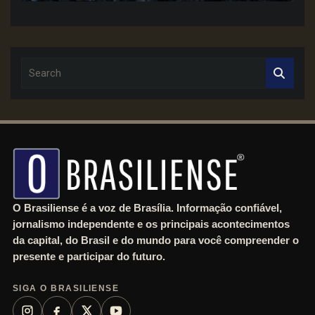
S
e
a
r
c
h
O Brasiliense é a voz de Brasília. Informação confiável,
jornalismo independente e os principais acontecimentos
da capital, do Brasil e do mundo para você compreender o
presente e participar do futuro.
SIGA O BRASILIENSE