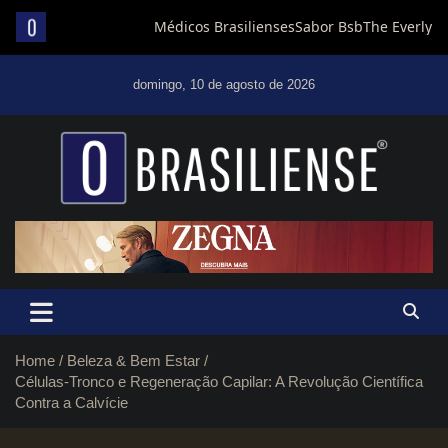
Skip
to
domingo, 10 de agosto de 2026
content
Um diário de notícias que trabalha por Brasília
Home
Beleza & Bem Estar
Células-Tronco e Regeneração Capilar: A Revolução Científica
Contra a Calvície