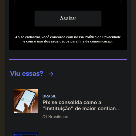
Ao se cadastrar, você concorda com nossa Política de Privacidade
e com o uso dos seus dados para fins de comunicação.
BRASIL
Pix se consolida como a
“instituição” de maior confiança
do brasileiro, supera Igreja e
O Brasilense
Forças Armadas