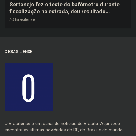
Sertanejo fez o teste do bafômetro durante
fiscalização na estrada, deu resultado
negativo e elogiou o trabalho dos agentes de
O Brasilense
trânsito
O BRASILIENSE
O Brasiliense é um canal de notícias de Brasília. Aqui você
encontra as últimas novidades do DF, do Brasil e do mundo.