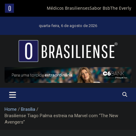
Skip
to
quarta-feira, 6 de agosto de 2026
content
Um diário de notícias que trabalha por Brasília
Home
Brasília
Brasiliense Tiago Palma estreia na Marvel com “The New
Avengers”