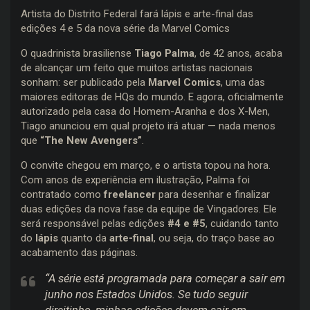
Artista do Distrito Federal fará lápis e arte-final das
edições 4 e 5 da nova série da Marvel Comics
O quadrinista brasiliense
Tiago Palma
, de 42 anos, acaba
de alcançar um feito que muitos artistas nacionais
sonham: ser publicado pela
Marvel Comics
, uma das
maiores editoras de HQs do mundo. E agora, oficialmente
autorizado pela casa do Homem-Aranha e dos X-Men,
Tiago anunciou em qual projeto irá atuar — nada menos
que
“The New Avengers”
.
O convite chegou em março, e o artista topou na hora.
Com anos de experiência em ilustração, Palma foi
contratado como
freelancer
para desenhar e finalizar
duas edições da nova fase da equipe de Vingadores. Ele
será responsável pelas edições
#4 e #5
, cuidando tanto
do
lápis
quanto da
arte-final
, ou seja, do traço base ao
acabamento das páginas.
“A série está programada para começar a sair em
junho nos Estados Unidos. Se tudo seguir