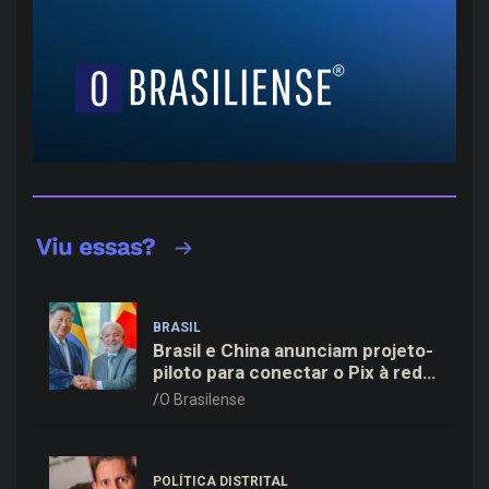
BRASIL
Brasil e China anunciam projeto-
piloto para conectar o Pix à rede
de pagamentos chinesa
O Brasilense
POLÍTICA DISTRITAL