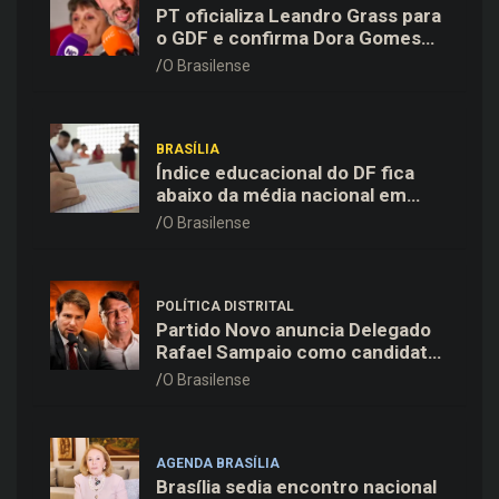
PT oficializa Leandro Grass para
o GDF e confirma Dora Gomes
como vice na chapa majoritária
O Brasilense
BRASÍLIA
Índice educacional do DF fica
abaixo da média nacional em
todas as etapas de ensino,
O Brasilense
aponta Ideb
POLÍTICA DISTRITAL
Partido Novo anuncia Delegado
Rafael Sampaio como candidato
a vice-governador na chapa de
O Brasilense
Kiko Caputo
AGENDA BRASÍLIA
Brasília sedia encontro nacional