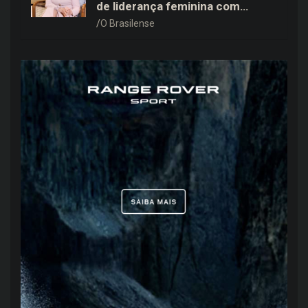
de liderança feminina com
Janete Vaz, Carla Fonseca e
O Brasilense
grandes nomes do mercado