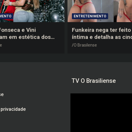
MENTO
ENTRETENIMENTO
 Fonseca e Vini
Funkeira nega ter feito 
tam em estética dos
íntima e detalha as cin
0 em festa de
plásticas que realizou 
se
O Brasilense
a do jogador
gravidez
TV O Brasiliense
se
e privacidade