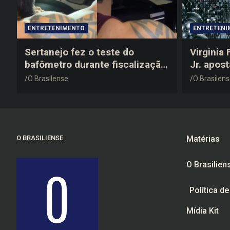
ENTRETENIMENTO
ENTRETENI
Sertanejo fez o teste do
Virginia
bafômetro durante fiscalização
Jr. apos
na estrada, deu resultado
anos 200
O Brasilense
O Brasilen
negativo e elogiou o trabalho
despedid
dos agentes de trânsito
O BRASILIENSE
Matérias
O Brasilien
Política d
Mídia Kit