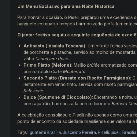
Um Menu Exclusivo para uma Noite Histórica
Para honrar a ocasião, o Piselli preparou uma experiência 
banquete em quatro tempos harmonizado perfeitamente co
O jantar festivo seguiu a seguinte sequência de excel
Antipasto (Insalata Toscana):
Um mix de folhas verde
de porchetta e pistache, servido ao molho de mostarda,
vinho
Castelvere Rose
.
Primo Piatto (Melone):
Melão
brûlée
aromatizado com e
com o rótulo
Corte Monferrato
.
Secondo Piatto (Brasato con Risotto Parmigiano):
O 
lentamente em vinho tinto, servida com risoto parmigia
Selezione
.
Dolce (Spumone di Cioccolato):
Encerrando a noite, 
com açafrão, harmonizada com o licoroso
Barbera Chi
A celebração consolidou o Piselli não apenas como uma re
ponto de encontro da sociedade brasiliense que valoriza
Tags:
Iguatemi Brasília
,
Juscelino Pereira
,
Piselli
,
piselli Brasília