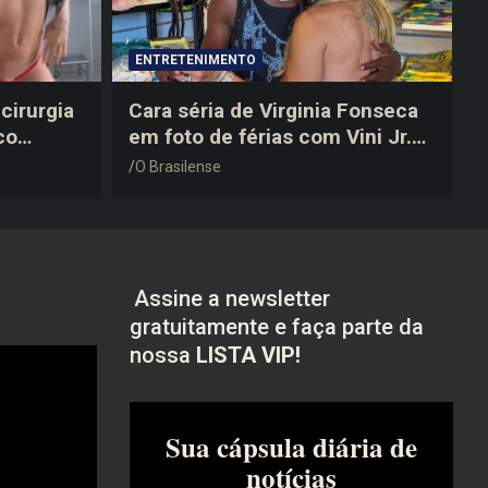
ENTRETENIMENTO
cirurgia
Cara séria de Virginia Fonseca
co
em foto de férias com Vini Jr.
após a
vira piada na web: “Não
O Brasilense
disfarçou”
Assine a newsletter
gratuitamente e faça parte da
nossa
LISTA VIP!
Sua cápsula diária de
notícias