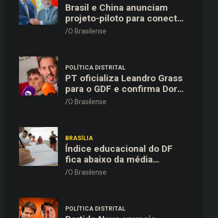
Brasil e China anunciam
projeto-piloto para conectar
o Pix à rede de pagamentos
O Brasilense
chinesa
POLÍTICA DISTRITAL
PT oficializa Leandro Grass
para o GDF e confirma Dora
Gomes como vice na chapa
O Brasilense
majoritária
BRASÍLIA
Índice educacional do DF
fica abaixo da média
nacional em todas as etapas
O Brasilense
de ensino, aponta Ideb
POLÍTICA DISTRITAL