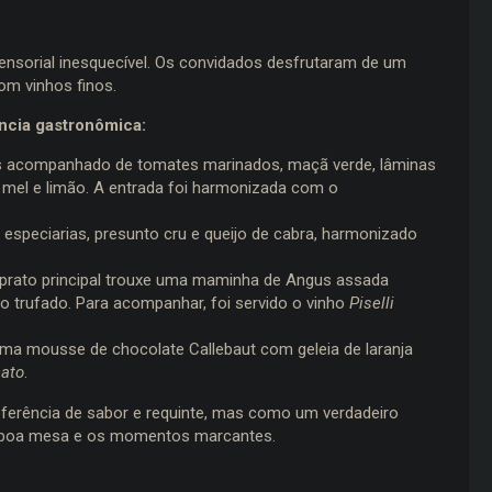
sensorial inesquecível. Os convidados desfrutaram de um
m vinhos finos.
ência gastronômica:
s acompanhado de tomates marinados, maçã verde, lâminas
 mel e limão. A entrada foi harmonizada com o
speciarias, presunto cru e queijo de cabra, harmonizado
prato principal trouxe uma maminha de Angus assada
no trufado. Para acompanhar, foi servido o vinho
Piselli
uma mousse de chocolate Callebaut com geleia de laranja
nato
.
ferência de sabor e requinte, mas como um verdadeiro
 a boa mesa e os momentos marcantes.