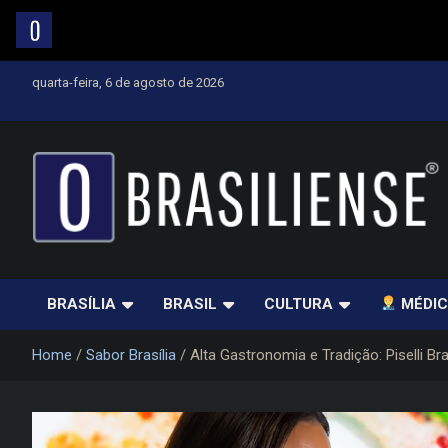
Skip
quarta-feira, 6 de agosto de 2026
to
content
Um diário de notícias que trabalha por Brasília
BRASÍLIA
BRASIL
CULTURA
MÉDIC
Home
Sabor Brasília
Alta Gastronomia e Tradição: Piselli Bra