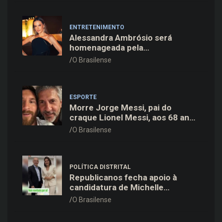
ENTRETENIMENTO
Alessandra Ambrósio será
homenageada pela
BrazilFoundation no New York
O Brasilense
Gala 2026
ESPORTE
Morre Jorge Messi, pai do
craque Lionel Messi, aos 68 anos
na Argentina
O Brasilense
POLÍTICA DISTRITAL
Republicanos fecha apoio à
candidatura de Michelle
Bolsonaro ao Senado no DF
O Brasilense