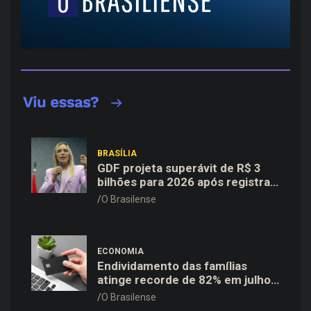
BRASÍLIA
GDF projeta superávit de R$ 3
bilhões para 2026 após registrar
recuo no déficit
O Brasilense
ECONOMIA
Endividamento das famílias
atinge recorde de 82% em julho;
cartão de crédito segue como
O Brasilense
principal vilão