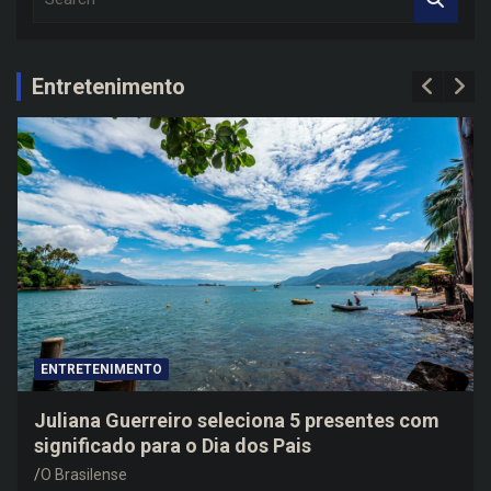
e
a
r
c
Entretenimento
h
ENTRETENIMENTO
Juliana Guerreiro seleciona 5 presentes com
significado para o Dia dos Pais
O Brasilense