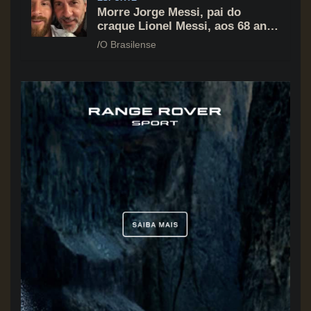
Morre Jorge Messi, pai do
craque Lionel Messi, aos 68 anos
na Argentina
O Brasilense