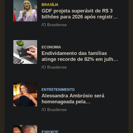
BRASÍLIA
GDF projeta superávit de R$ 3
bilhões para 2026 após registrar
recuo no déficit
O Brasilense
ECONOMIA
Endividamento das famílias
atinge recorde de 82% em julho;
cartão de crédito segue como
O Brasilense
principal vilão
ENTRETENIMENTO
Alessandra Ambrósio será
homenageada pela
BrazilFoundation no New York
O Brasilense
Gala 2026
ESPORTE