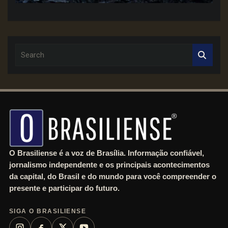
S
e
a
r
c
h
O Brasiliense é a voz de Brasília. Informação confiável,
jornalismo independente e os principais acontecimentos
da capital, do Brasil e do mundo para você compreender o
presente e participar do futuro.
SIGA O BRASILIENSE