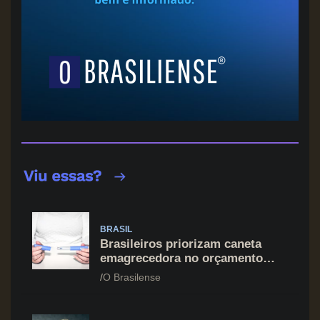
BRASIL
Brasileiros priorizam caneta
emagrecedora no orçamento
mesmo em situação de aperto
O Brasilense
financeiro