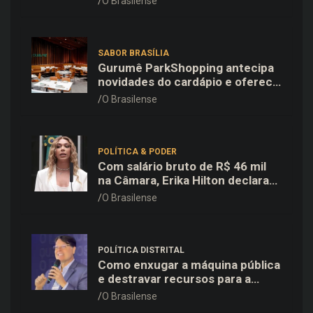
O Brasilense
SABOR BRASÍLIA
Gurumê ParkShopping antecipa
novidades do cardápio e oferece
25% de desconto no delivery
O Brasilense
para o Dia dos Pais
POLÍTICA & PODER
Com salário bruto de R$ 46 mil
na Câmara, Erika Hilton declara
patrimônio de R$ 15,9 mil ao TSE
O Brasilense
POLÍTICA DISTRITAL
Como enxugar a máquina pública
e destravar recursos para a
saúde e educação no DF
O Brasilense