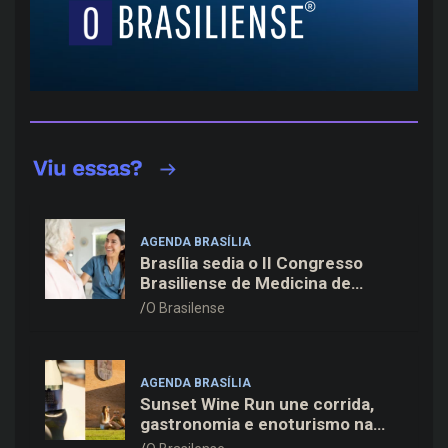
AGENDA BRASÍLIA
Brasília sedia o II Congresso
Brasiliense de Medicina de
Família e Comunidade na Fiocruz
O Brasilense
AGENDA BRASÍLIA
Sunset Wine Run une corrida,
gastronomia e enoturismo na
Vinícola Brasília