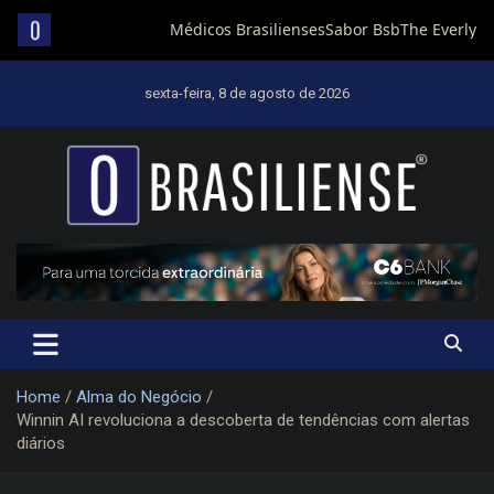
Skip
to
sexta-feira, 8 de agosto de 2026
content
Um diário de notícias que trabalha por Brasília
Home
Alma do Negócio
Winnin AI revoluciona a descoberta de tendências com alertas
diários