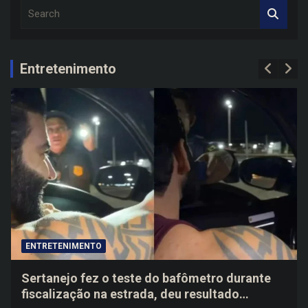
S
e
a
r
c
Entretenimento
h
ENTRETENIMENTO
Sertanejo fez o teste do bafômetro durante
fiscalização na estrada, deu resultado