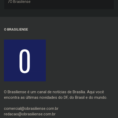
negativo e elogiou o trabalho dos agentes de
O Brasilense
trânsito
O BRASILIENSE
O Brasiliense é um canal de notícias de Brasília. Aqui você
encontra as últimas novidades do DF, do Brasil e do mundo.
comercial@obrasiliense.com.br
redacao@obrasiliense.com.br