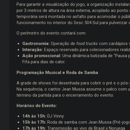
Para garantir a visualização do jogo, a organização instal
por 3 metros de altura na área externa, acoplado ao ponto
temporária será montada no asfalto para acomodar o públ
funcionamento no interior do Sesc 504 Sul para pulverizar 
O perímetro do evento contará com:
Gastronomia:
Operação de
food trucks
com cardápios va
Interação:
Espaço reservado para colecionadores realiza
Ação promocional:
Uma dinâmica batizada de “Pausa par
Fifa para dias de calor.
Programação Musical e Roda de Samba
A grade de shows foi desenhada para cobrir o pré e o pós
Na sequência, o cantor Jean Mussa assume o palco com u
término da partida para o encerramento do evento.
Horários do Evento:
14h às 15h:
DJ Vinny
15h às 17h:
Roda de samba com Jean Mussa (Pré-jogo
17h às 19h:
Transmissão ao vivo de Brasil x Noruega