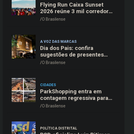
Flying Run Caixa Sunset
2026 reúne 3 mil corredores
na pista do Aeroporto de
O Brasilense
Brasília neste sábado (8)
A VOZ DAS MARCAS
Dia dos Pais: confira
sugestões de presentes
organizadas por faixas de
O Brasilense
preço
CIDADES
ParkShopping entra em
contagem regressiva para
inaugurar 10ª Expansão em
O Brasilense
18 de novembro
POLÍTICA DISTRITAL