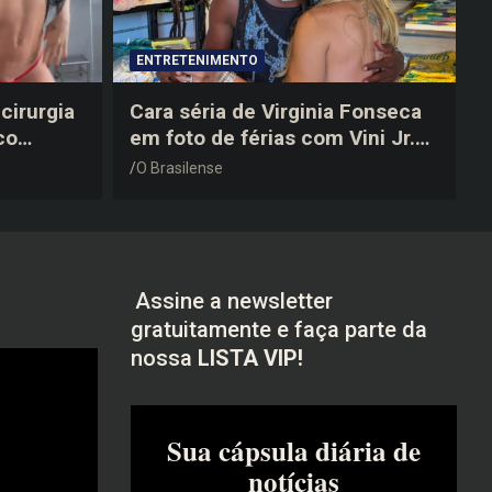
ENTRETENIMENTO
cirurgia
Cara séria de Virginia Fonseca
co
em foto de férias com Vini Jr.
após a
vira piada na web: “Não
O Brasilense
disfarçou”
Assine a newsletter
gratuitamente e faça parte da
nossa
LISTA VIP!
Sua cápsula diária de
notícias