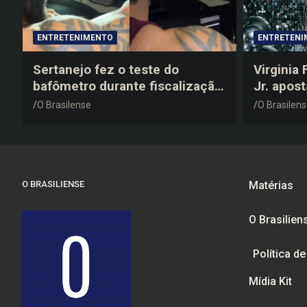
ENTRETENIMENTO
ENTRETENI
Sertanejo fez o teste do
Virginia
bafômetro durante fiscalização
Jr. apos
na estrada, deu resultado
anos 200
O Brasilense
O Brasilen
negativo e elogiou o trabalho
despedid
dos agentes de trânsito
O BRASILIENSE
Matérias
O Brasilien
Política d
Mídia Kit