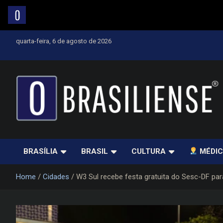
Skip
quarta-feira, 6 de agosto de 2026
to
content
Um diário de notícias que trabalha por Brasília
BRASÍLIA
BRASIL
CULTURA
MÉDIC
Home
Cidades
W3 Sul recebe festa gratuita do Sesc-DF par