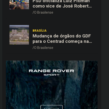
PSD oficializa Luiz Pitiman
como vice de José Roberto
Arruda na corrida pelo GDF
O Brasilense
BRASÍLIA
Mudança de órgãos do GDF
para o Centrad começa na
próxima semana, anuncia
O Brasilense
Celina Leão