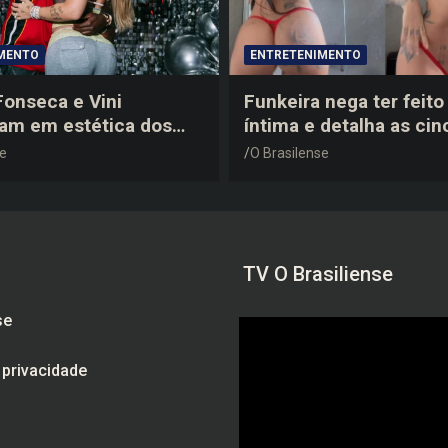
MENTO
ENTRETENIMENTO
 Fonseca e Vini
Funkeira nega ter feito 
tam em estética dos
íntima e detalha as cin
0 em festa de
plásticas que realizou 
se
O Brasilense
a do jogador
gravidez
TV O Brasiliense
se
e privacidade