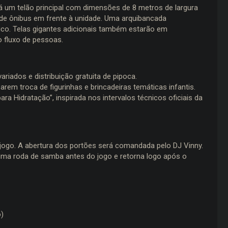
ará um telão principal com dimensões de 8 metros de largura
 de ônibus em frente à unidade. Uma arquibancada
ico. Telas gigantes adicionais também estarão em
o fluxo de pessoas.
riados e distribuição gratuita de pipoca.
rem troca de figurinhas e brincadeiras temáticas infantis.
a Hidratação”, inspirada nos intervalos técnicos oficiais da
-jogo. A abertura dos portões será comandada pelo DJ Vinny.
ma roda de samba antes do jogo e retorna logo após o
)