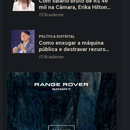
Com salário bruto de R$ 46
mil na Câmara, Erika Hilton
declara patrimônio de R$
O Brasilense
15,9 mil ao TSE
POLÍTICA DISTRITAL
Como enxugar a máquina
pública e destravar recursos
para a saúde e educação no
O Brasilense
DF