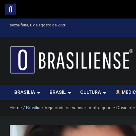
Skip
sexta-feira, 8 de agosto de 2026
to
content
Um diário de notícias que trabalha por Brasília
BRASÍLIA
BRASIL
CULTURA
MÉDIC
Home
Brasília
Veja onde se vacinar contra gripe e Covid até