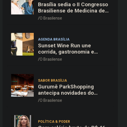
Brasília sedia o II Congresso
Brasiliense de Medicina de
Família e Comunidade na
O Brasilense
Fiocruz
AGENDA BRASÍLIA
Sunset Wine Run une
corrida, gastronomia e
enoturismo na Vinícola
O Brasilense
Brasília
SABOR BRASÍLIA
Gurumê ParkShopping
antecipa novidades do
cardápio e oferece 25% de
O Brasilense
desconto no delivery para o
Dia dos Pais
POLÍTICA & PODER