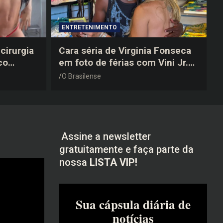
ENTRETENIMENTO
cirurgia
Cara séria de Virginia Fonseca
co
em foto de férias com Vini Jr.
após a
vira piada na web: “Não
O Brasilense
disfarçou”
Assine a newsletter
gratuitamente e faça parte da
nossa
LISTA VIP!
Sua cápsula diária de
notícias