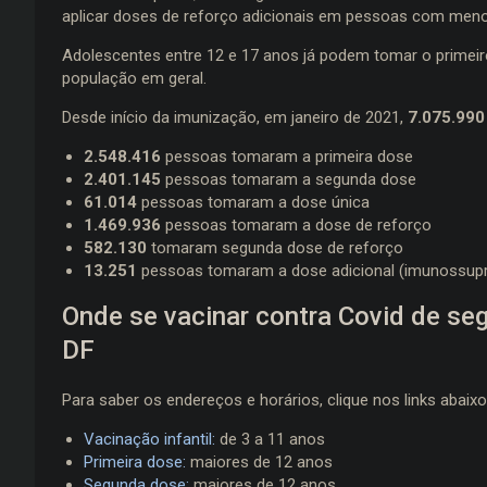
aplicar doses de reforço adicionais em pessoas com meno
Adolescentes entre 12 e 17 anos já podem tomar o primeiro 
população em geral.
Desde início da imunização, em janeiro de 2021,
7.075.990
2.548.416
pessoas tomaram a primeira dose
2.401.145
pessoas tomaram a segunda dose
61.014
pessoas tomaram a dose única
1.469.936
pessoas tomaram a dose de reforço
582.130
tomaram segunda dose de reforço
13.251
pessoas tomaram a dose adicional (imunossupr
Onde se vacinar contra Covid de segu
DF
Para saber os endereços e horários, clique nos links abaixo
Vacinação infantil:
de 3 a 11 anos
Primeira dose:
maiores de 12 anos
Segunda dose:
maiores de 12 anos