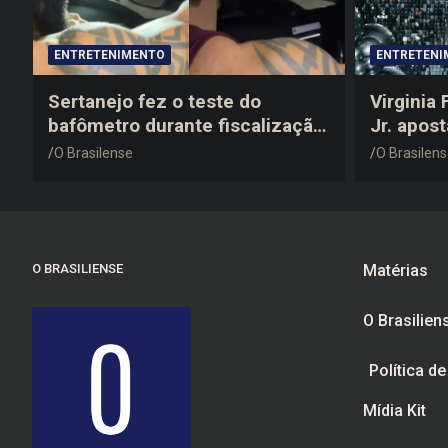
ENTRETENIMENTO
ENTRETENI
Sertanejo fez o teste do
Virginia
bafômetro durante fiscalização
Jr. apos
na estrada, deu resultado
anos 200
O Brasilense
O Brasilen
negativo e elogiou o trabalho
despedid
dos agentes de trânsito
O BRASILIENSE
Matérias
O Brasilien
Política d
Mídia Kit