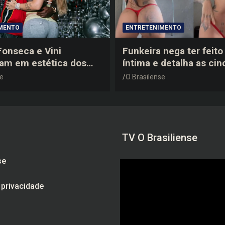
MENTO
ENTRETENIMENTO
 Fonseca e Vini
Funkeira nega ter feito 
tam em estética dos
íntima e detalha as cin
0 em festa de
plásticas que realizou 
se
O Brasilense
a do jogador
gravidez
TV O Brasiliense
se
e privacidade