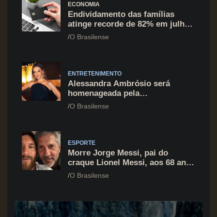
ECONOMIA
Endividamento das famílias
atinge recorde de 82% em julho;
cartão de crédito segue como
O Brasilense
principal vilão
ENTRETENIMENTO
Alessandra Ambrósio será
homenageada pela
BrazilFoundation no New York
O Brasilense
Gala 2026
ESPORTE
Morre Jorge Messi, pai do
craque Lionel Messi, aos 68 anos
na Argentina
O Brasilense