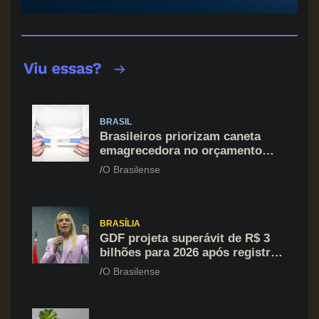
BRASIL
Brasileiros priorizam caneta
emagrecedora no orçamento
mesmo em situação de aperto
O Brasilense
financeiro
BRASÍLIA
GDF projeta superávit de R$ 3
bilhões para 2026 após registrar
recuo no déficit
O Brasilense