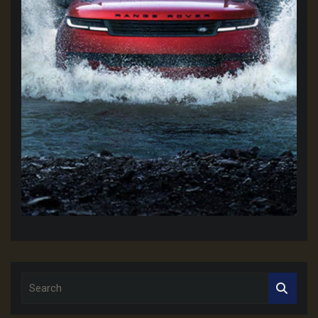
S
e
a