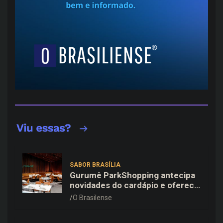
SABOR BRASÍLIA
Gurumê ParkShopping antecipa
novidades do cardápio e oferece
25% de desconto no delivery
O Brasilense
para o Dia dos Pais