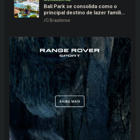
Bali Park se consolida como o
principal destino de lazer familiar
para o Dia dos Pais no entorno do
O Brasilense
DF