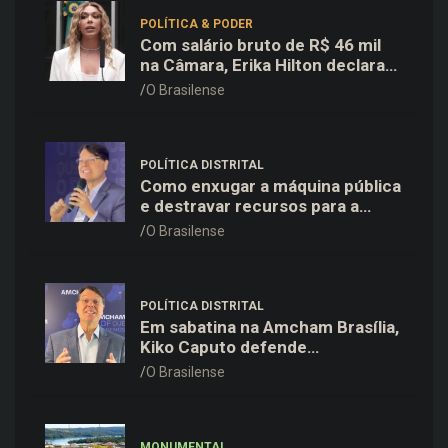
POLÍTICA & PODER
Com salário bruto de R$ 46 mil
na Câmara, Erika Hilton declara
patrimônio de R$ 15,9 mil ao TSE
O Brasilense
POLÍTICA DISTRITAL
Como enxugar a máquina pública
e destravar recursos para a
saúde e educação no DF
O Brasilense
POLÍTICA DISTRITAL
Em sabatina na Amcham Brasília,
Kiko Caputo defende
modernização e plano para
O Brasilense
destravar o desenvolvimento do
DF
MONUMENTAL