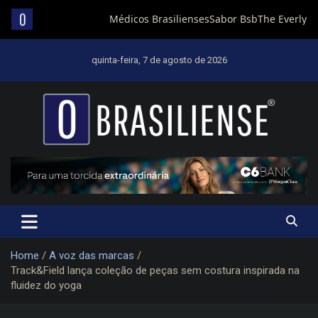
Skip
to
quinta-feira, 7 de agosto de 2026
content
Um diário de notícias que trabalha por Brasília
Home
A voz das marcas
Track&Field lança coleção de peças sem costura inspirada na
fluidez do yoga