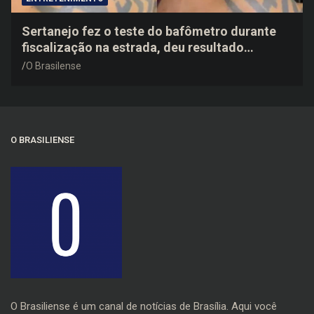
Sertanejo fez o teste do bafômetro durante
fiscalização na estrada, deu resultado
negativo e elogiou o trabalho dos agentes de
O Brasilense
trânsito
O BRASILIENSE
O Brasiliense é um canal de notícias de Brasília. Aqui você