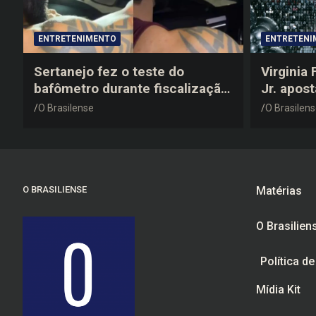
ENTRETENIMENTO
ENTRETENI
Sertanejo fez o teste do
Virginia
bafômetro durante fiscalização
Jr. apos
na estrada, deu resultado
anos 200
O Brasilense
O Brasilen
negativo e elogiou o trabalho
despedid
dos agentes de trânsito
O BRASILIENSE
Matérias
O Brasilien
Política d
Mídia Kit