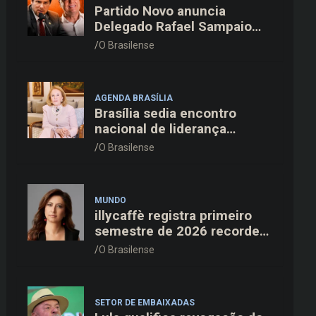
Partido Novo anuncia
Delegado Rafael Sampaio
como candidato a vice-
O Brasilense
governador na chapa de
Kiko Caputo
AGENDA BRASÍLIA
Brasília sedia encontro
nacional de liderança
feminina com Janete Vaz,
O Brasilense
Carla Fonseca e grandes
nomes do mercado
MUNDO
illycaffè registra primeiro
semestre de 2026 recorde
com alta de 19% na receita
O Brasilense
e EBITDA em dois dígitos
SETOR DE EMBAIXADAS