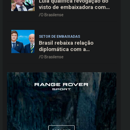
Lula qualifica revogação do
visto de embaixadora como
“irresponsável” e critica
O Brasilense
pressão de Washington
SETOR DE EMBAIXADAS
Brasil rebaixa relação
diplomática com a
Argentina e mantém
O Brasilense
embaixador em Brasília