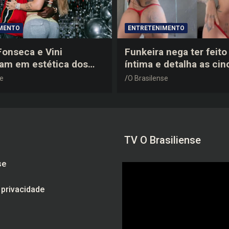
MENTO
ENTRETENIMENTO
 Fonseca e Vini
Funkeira nega ter feito 
tam em estética dos
íntima e detalha as cin
0 em festa de
plásticas que realizou 
se
O Brasilense
a do jogador
gravidez
TV O Brasiliense
se
e privacidade