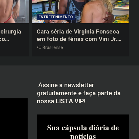
ENTRETENIMENTO
cirurgia
Cara séria de Virginia Fonseca
co
em foto de férias com Vini Jr.
após a
vira piada na web: “Não
O Brasilense
disfarçou”
Assine a newsletter
gratuitamente e faça parte da
nossa
LISTA VIP!
Sua cápsula diária de
notícias