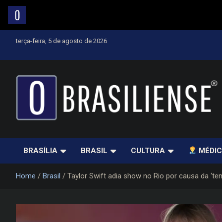
Skip
terça-feira, 5 de agosto de 2026
to
content
Um diário de notícias que trabalha por Brasília
BRASÍLIA
BRASIL
CULTURA
MÉDIC
Home
Brasil
Taylor Swift adia show no Rio por causa da ‘te