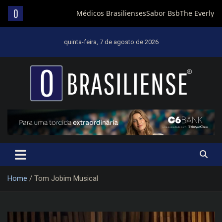
Skip
to
quinta-feira, 7 de agosto de 2026
content
Um diário de notícias que trabalha por Brasília
Home
Tom Jobim Musical