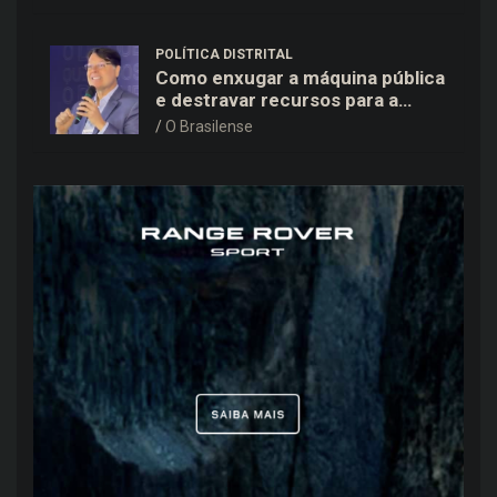
POLÍTICA DISTRITAL
Como enxugar a máquina pública
e destravar recursos para a
saúde e educação no DF
O Brasilense