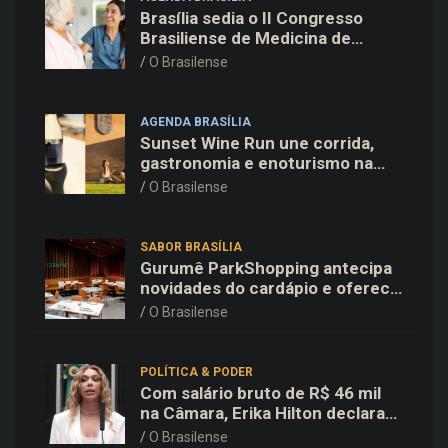
Brasília sedia o II Congresso
Brasiliense de Medicina de
Família e Comunidade na Fiocruz
O Brasilense
AGENDA BRASÍLIA
Sunset Wine Run une corrida,
gastronomia e enoturismo na
Vinícola Brasília
O Brasilense
SABOR BRASÍLIA
Gurumê ParkShopping antecipa
novidades do cardápio e oferece
25% de desconto no delivery
O Brasilense
para o Dia dos Pais
POLÍTICA & PODER
Com salário bruto de R$ 46 mil
na Câmara, Erika Hilton declara
patrimônio de R$ 15,9 mil ao TSE
O Brasilense