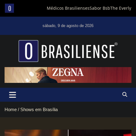
Skip
to
sábado, 9 de agosto de 2026
content
Um diário de notícias que trabalha por Brasília
Home
Shows em Brasília