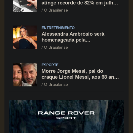
atinge recorde de 82% em julho;
cartão de crédito segue como
O Brasilense
principal vilão
ENTRETENIMENTO
Alessandra Ambrósio será
homenageada pela
BrazilFoundation no New York
O Brasilense
Gala 2026
ESPORTE
Morre Jorge Messi, pai do
craque Lionel Messi, aos 68 anos
na Argentina
O Brasilense