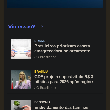
BRASIL
Brasileiros priorizam caneta
emagrecedora no orçamento
mesmo em situação de aperto
O Brasilense
financeiro
BRASÍLIA
GDF projeta superávit de R$ 3
bilhões para 2026 após registrar
recuo no déficit
O Brasilense
ECONOMIA
Endividamento das famílias