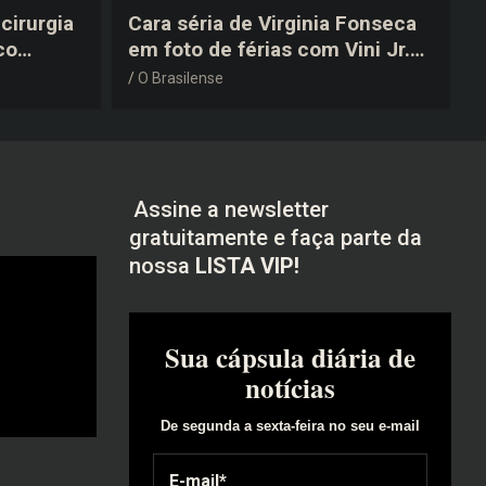
cirurgia
Cara séria de Virginia Fonseca
co
em foto de férias com Vini Jr.
após a
vira piada na web: “Não
O Brasilense
disfarçou”
Assine a newsletter
gratuitamente e faça parte da
nossa
LISTA VIP!
Sua cápsula diária de
notícias
De segunda a sexta-feira no seu e-mail