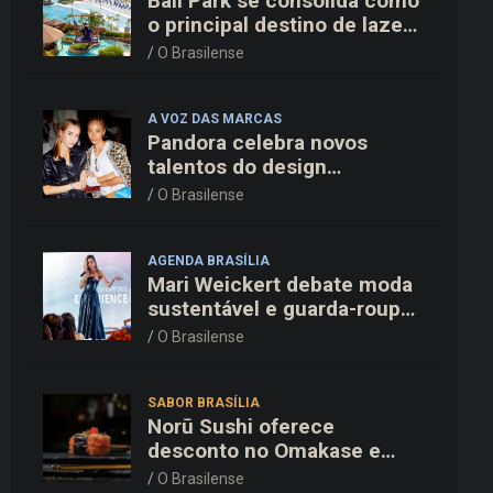
Bali Park se consolida como
o principal destino de lazer
familiar para o Dia dos Pais
O Brasilense
no entorno do DF
A VOZ DAS MARCAS
Pandora celebra novos
talentos do design
dinamarquês em jantar
O Brasilense
exclusivo no restaurante
Daphne em Copenhague
AGENDA BRASÍLIA
Mari Weickert debate moda
sustentável e guarda-roupa
inteligente no ParkShopping
O Brasilense
SABOR BRASÍLIA
Norū Sushi oferece
desconto no Omakase e
cortesia completa para os
O Brasilense