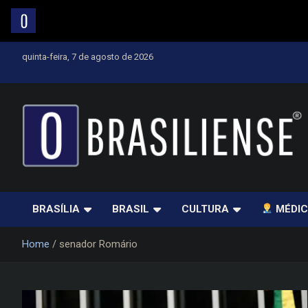
Skip
quinta-feira, 7 de agosto de 2026
to
content
Um diário de notícias que trabalha por Brasília
BRASÍLIA
BRASIL
CULTURA
MÉDIC
Home
senador Romário