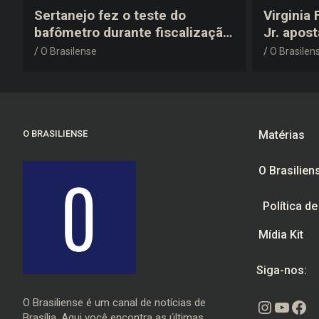
Sertanejo fez o teste do
Virginia
bafômetro durante fiscalização
Jr. apos
na estrada, deu resultado
anos 200
O Brasilense
O Brasilen
negativo e elogiou o trabalho
despedid
dos agentes de trânsito
O BRASILIENSE
Matérias
O Brasilien
Política d
Mídia Kit
Siga-nos:
O Brasiliense é um canal de notícias de
Instagr
Youtu
Fac
Brasília. Aqui você encontra as últimas