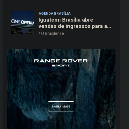
pais neste domingo (09/08)
AGENDA BRASÍLIA
Iguatemi Brasília abre
vendas de ingressos para a
3ª edição do Cine Open Air
O Brasilense