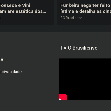
 Fonseca e Vini
Funkeira nega ter feito 
tam em estética dos
íntima e detalha as cin
0 em festa de
plásticas que realizou 
se
O Brasilense
a do jogador
gravidez
TV O Brasiliense
se
e privacidade
am
be
ebook