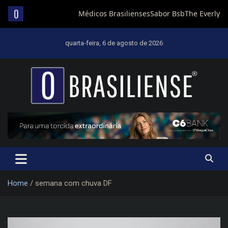
Skip
to
quarta-feira, 6 de agosto de 2026
content
Um diário de notícias que trabalha por Brasília
Home
semana com chuva DF