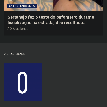
ENTRETENIMENTO
Sertanejo fez o teste do bafômetro durante
fiscalização na estrada, deu resultado
negativo e elogiou o trabalho dos agentes de
O Brasilense
trânsito
O BRASILIENSE