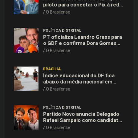
piloto para conectar o Pix à rede
de pagamentos chinesa
O Brasilense
POLÍTICA DISTRITAL
PT oficializa Leandro Grass para
o GDF e confirma Dora Gomes
como vice na chapa majoritária
O Brasilense
BRASÍLIA
Índice educacional do DF fica
abaixo da média nacional em
todas as etapas de ensino,
O Brasilense
aponta Ideb
POLÍTICA DISTRITAL
Partido Novo anuncia Delegado
Rafael Sampaio como candidato
a vice-governador na chapa de
O Brasilense
Kiko Caputo