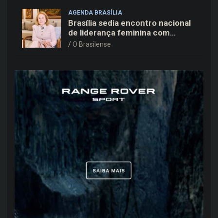
AGENDA BRASÍLIA
Brasília sedia encontro nacional
de liderança feminina com
Janete Vaz, Carla Fonseca e
O Brasilense
grandes nomes do mercado